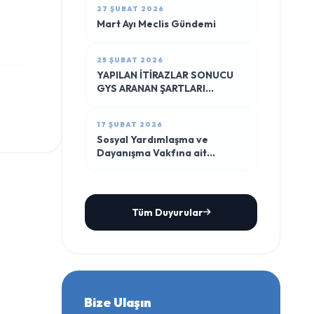
27 ŞUBAT 2026
Mart Ayı Meclis Gündemi
25 ŞUBAT 2026
YAPILAN İTİRAZLAR SONUCU
GYS ARANAN ŞARTLARI
TAŞIYAN PERSONEL SINAVA
KATILIM LİSTESİ
17 ŞUBAT 2026
Sosyal Yardımlaşma ve
Dayanışma Vakfına ait
taşınmazın İhale İlanı
Tüm Duyurular
Bize Ulaşın