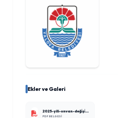
Ekler ve Galeri
2025-yili-unvan-deği̇şi̇kli̇ği̇-sonuç-li̇stesi̇.pdf
PDF BELGESI