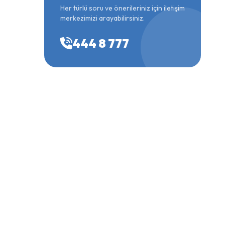
Her türlü soru ve önerileriniz için iletişim
merkezimizi arayabilirsiniz.
444 8 777