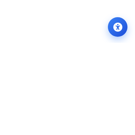
BERİ
E-BELEDİYE
İLETİŞİM
IM
E-BELEDİYE GİRİŞ
BİZE ULAŞIN