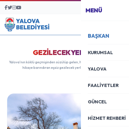
BAŞVURU MERKEZİ
MENÜ
BAŞKAN
GEZILECEK YERLER
KURUMSAL
Yalova'nın köklü geçmişinden süzülüp gelen, her köşesinde bin yıllık bir
hikaye barındıran eşsiz gezilecek yerlerimizi keşfedin.
YALOVA
FAALİYETLER
GÜNCEL
HİZMET REHBERİ