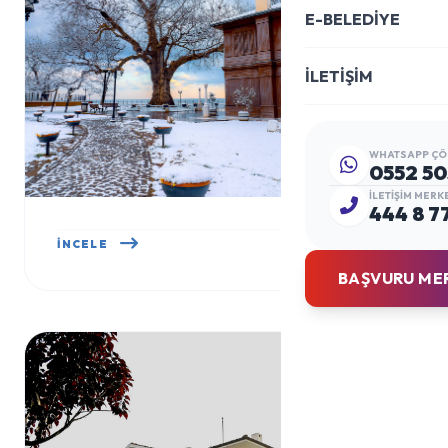
E-BELEDİYE
İLETİŞİM
WHATSAPP ÇÖ
0552 50
İLETIŞIM MERK
444 8 7
YÜRÜYEN KÖŞK
İNCELE
BAŞVURU ME