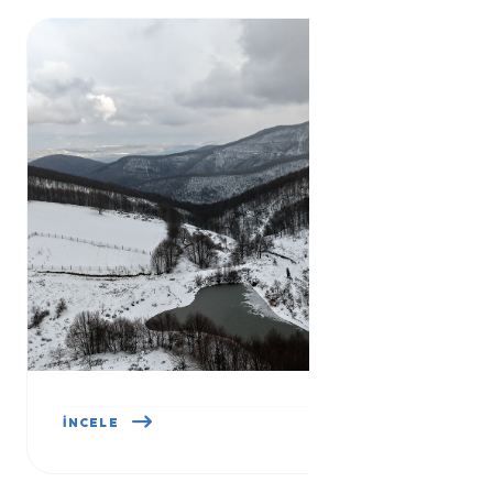
HÖYÜK TEPE
İNCELE