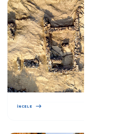
ÇOBANKALE KAZILARI
İNCELE