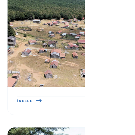
DELMECE YAYLASI
İNCELE