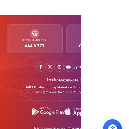
İLETIŞIM MERKEZI
WHATSAPP
444 8 777
0552 505 77 77
/yalovabld
Email:
info@yalova.bel.tr
Adres:
Süleymanbey Mahallesi Cumhuriyet Caddesi
Karizma İş Merkezi No:3 Kat:4 PK: 77100 YALOVA
© 2026 Yalova Belediyesi. Tüm hakları saklıdır.