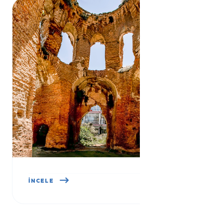
KARA KİLİSE
İNCELE