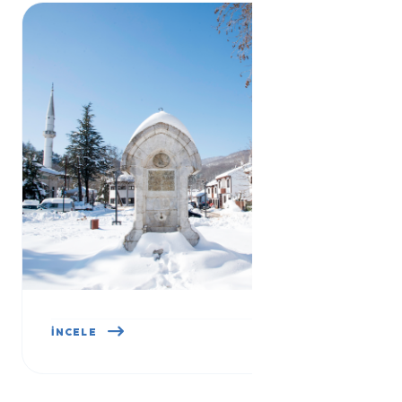
GÜNEYKÖY
İNCELE