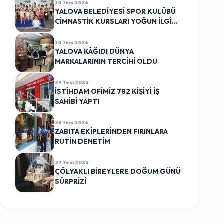
30 Tem 2026
YALOVA BELEDİYESİ SPOR KULÜBÜ
CİMNASTİK KURSLARI YOĞUN İLGİ
GÖRÜYOR
30 Tem 2026
YALOVA KÂĞIDI DÜNYA
MARKALARININ TERCİHİ OLDU
29 Tem 2026
İSTİHDAM OFİMİZ 782 KİŞİYİ İŞ
SAHİBİ YAPTI
28 Tem 2026
ZABITA EKİPLERİNDEN FIRINLARA
RUTİN DENETİM
27 Tem 2026
ÇÖLYAKLI BİREYLERE DOĞUM GÜNÜ
SÜRPRİZİ