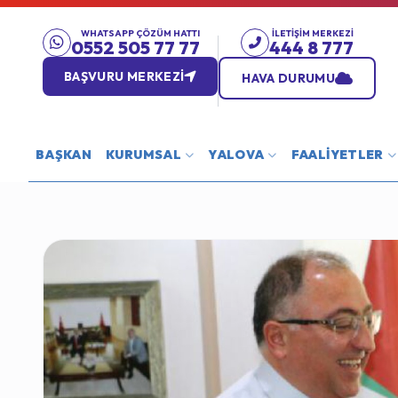
WHATSAPP ÇÖZÜM HATTI
İLETIŞIM MERKEZI
0552 505 77 77
444 8 777
BAŞVURU MERKEZİ
HAVA DURUMU
BAŞKAN
KURUMSAL
YALOVA
FAALİYETLER