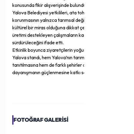
konusunda fikir alışverişinde bulundu.
Yalova Belediyesi yetkilileri, ata tohumlarının
korunmasının yalnızca tarımsal değil aynı zamanda
kültürel bir miras olduğuna dikkat çekerek, yerel
üretimi destekleyen çalışmaların kararlılıkla
sürdürüleceğini ifade etti.
Etkinlik boyunca ziyaretçilerin yoğun ilgi gösterdiği
Yalova standı, hem Yalova’nın tarımsal değerlerinin
tanıtılmasına hem de farklı şehirler arasında tarımsal
dayanışmanın güçlenmesine katkı sağladı.
FOTOĞRAF GALERİSİ