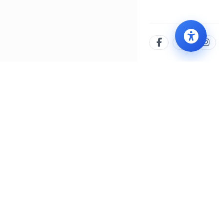
İLETIŞIM MERKEZI
WHATSAPP
444 8 777
0552 505 77 77
/yalovabld