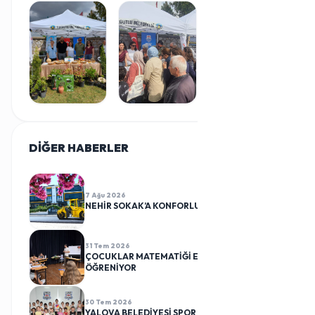
DİĞER HABERLER
TÜMÜ
7 Ağu 2026
NEHİR SOKAK’A KONFORLU DOKUNUŞ
31 Tem 2026
ÇOCUKLAR MATEMATİĞİ EĞLENEREK
ÖĞRENİYOR
30 Tem 2026
YALOVA BELEDİYESİ SPOR KULÜBÜ CİMNASTİK