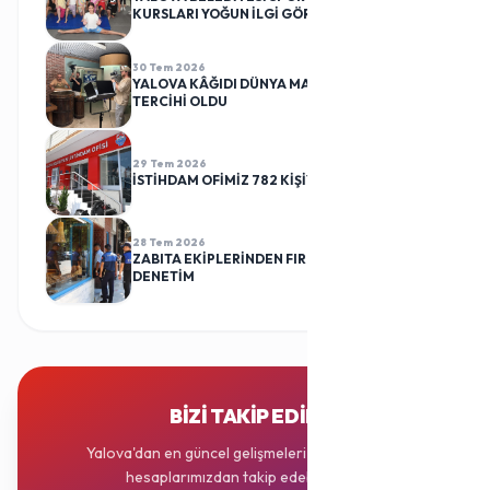
KURSLARI YOĞUN İLGİ GÖRÜYOR
30 Tem 2026
YALOVA KÂĞIDI DÜNYA MARKALARININ
TERCİHİ OLDU
29 Tem 2026
İSTİHDAM OFİMİZ 782 KİŞİYİ İŞ SAHİBİ YAPTI
28 Tem 2026
ZABITA EKİPLERİNDEN FIRINLARA RUTİN
DENETİM
BIZI TAKIP EDIN
Yalova'dan en güncel gelişmeleri sosyal medya
hesaplarımızdan takip edebilirsiniz.