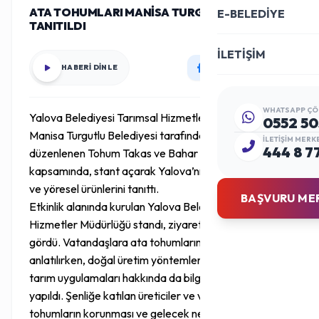
ATA TOHUMLARI MANİSA TURGUTLU’DA
E-BELEDİYE
TANITILDI
İLETİŞİM
HABERİ DİNLE
WHATSAPP ÇÖ
Yalova Belediyesi Tarımsal Hizmetler Müdürlüğü ekibi,
0552 50
Manisa Turgutlu Belediyesi tarafından bu yıl 8’incisi
İLETIŞIM MERK
444 8 7
düzenlenen Tohum Takas ve Bahar Şenlikleri
kapsamında, stant açarak Yalova’nın ata tohumlarını
ve yöresel ürünlerini tanıttı.
BAŞVURU ME
Etkinlik alanında kurulan Yalova Belediyesi Tarımsal
Hizmetler Müdürlüğü standı, ziyaretçilerden yoğun ilgi
gördü. Vatandaşlara ata tohumlarının önemi
anlatılırken, doğal üretim yöntemleri ve sürdürülebilir
tarım uygulamaları hakkında da bilgilendirmeler
yapıldı. Şenliğe katılan üreticiler ve vatandaşlar, yerel
tohumların korunması ve gelecek nesillere aktarılması