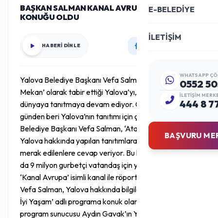
BAŞKAN SALMAN KANAL AVRUPA’NIN
E-BELEDİYE
KONUĞU OLDU
İLETİŞİM
HABERİ DİNLE
WHATSAPP ÇÖ
Yalova Belediye Başkanı Vefa Salman, ‘Cennet
0552 50
Mekan’ olarak tabir ettiği Yalova’yı, ülkemize ve
İLETIŞIM MERK
444 8 7
dünyaya tanıtmaya devam ediyor. Göreve geldiği ilk
günden beri Yalova’nın tanıtımı için çalışmalar yürüten
Belediye Başkanı Vefa Salman, ‘Atatürk’ün Kenti’
BAŞVURU ME
Yalova hakkında yapılan tanıtımlara bizzat katılarak
merak edilenlere cevap veriyor. Bu kapsamda Avrupa
da 9 milyon gurbetçi vatandaş için yayınlarını sürdüren
‘Kanal Avrupa’ isimli kanal ile röportaj yapan Başkan
Vefa Salman, Yalova hakkında bilgiler aktardı. ‘Daha
İyi Yaşam’ adlı programa konuk olan Başkan Salman,
program sunucusu Aydın Gavak’ın Yalova hakkında ki