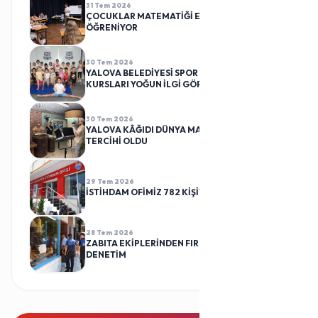
31 Tem 2026
ÇOCUKLAR MATEMATİĞİ EĞLENEREK
ÖĞRENİYOR
30 Tem 2026
YALOVA BELEDİYESİ SPOR KULÜBÜ CİMNASTİK
KURSLARI YOĞUN İLGİ GÖRÜYOR
30 Tem 2026
YALOVA KÂĞIDI DÜNYA MARKALARININ
TERCİHİ OLDU
29 Tem 2026
İSTİHDAM OFİMİZ 782 KİŞİYİ İŞ SAHİBİ YAPTI
28 Tem 2026
ZABITA EKİPLERİNDEN FIRINLARA RUTİN
DENETİM