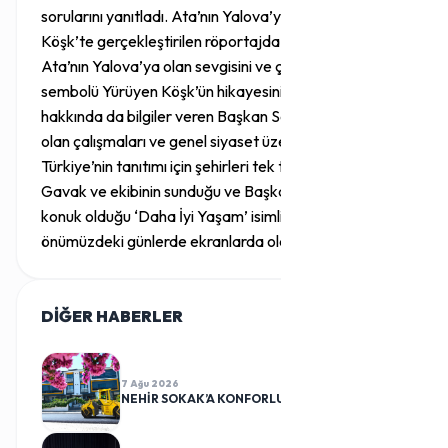
sorularını yanıtladı. Ata’nın Yalova’ya mirası Yürüyen
Köşk’te gerçekleştirilen röportajda Başkan Salman,
Ata’nın Yalova’ya olan sevgisini ve çevreciliğin
sembolü Yürüyen Köşk’ün hikayesini anlattı. Kentimiz
hakkında da bilgiler veren Başkan Salman, yürürlükte
olan çalışmaları ve genel siyaset üzerine bilgiler verdi.
Türkiye’nin tanıtımı için şehirleri tek tek gezen Aydın
Gavak ve ekibinin sunduğu ve Başkan Vefa Salman’ın
konuk olduğu ‘Daha İyi Yaşam’ isimli program
önümüzdeki günlerde ekranlarda olacak.
DİĞER HABERLER
TÜMÜ
7 Ağu 2026
NEHİR SOKAK’A KONFORLU DOKUNUŞ