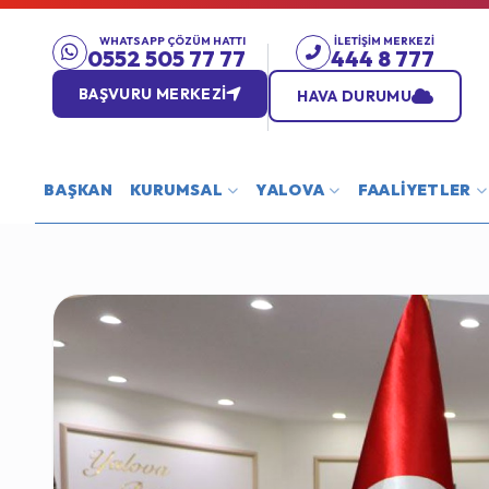
WHATSAPP ÇÖZÜM HATTI
İLETIŞIM MERKEZI
0552 505 77 77
444 8 777
BAŞVURU MERKEZİ
HAVA DURUMU
BAŞKAN
KURUMSAL
YALOVA
FAALİYETLER