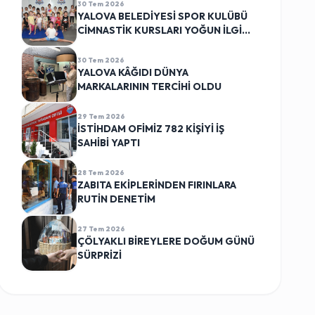
30 Tem 2026
YALOVA BELEDİYESİ SPOR KULÜBÜ
CİMNASTİK KURSLARI YOĞUN İLGİ
GÖRÜYOR
30 Tem 2026
YALOVA KÂĞIDI DÜNYA
MARKALARININ TERCİHİ OLDU
29 Tem 2026
İSTİHDAM OFİMİZ 782 KİŞİYİ İŞ
SAHİBİ YAPTI
28 Tem 2026
ZABITA EKİPLERİNDEN FIRINLARA
RUTİN DENETİM
27 Tem 2026
ÇÖLYAKLI BİREYLERE DOĞUM GÜNÜ
SÜRPRİZİ