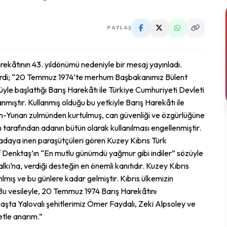
PAYLAŞ
ekâtının 43. yıldönümü nedeniyle bir mesaj yayınladı.
etirdi; “20 Temmuz 1974’te merhum Başbakanımız Bülent
yle başlattığı Barış Harekâtı ile Türkiye Cumhuriyeti Devleti
nmıştır. Kullanmış olduğu bu yetkiyle Barış Harekâtı ile
 Rum-Yunan zulmünden kurtulmuş, can güvenliği ve özgürlüğüne
tarafından adanın bütün olarak kullanılması engellenmiştir.
adaya inen paraşütçüleri gören Kuzey Kıbrıs Türk
enktaş’ın “En mutlu günümdü yağmur gibi indiler” sözüyle
kı’na, verdiği desteğin en önemli kanıtıdır. Kuzey Kıbrıs
ılmış ve bu günlere kadar gelmiştir. Kıbrıs ülkemizin
 Bu vesileyle, 20 Temmuz 1974 Barış Harekâtını
şta Yalovalı şehitlerimiz Ömer Faydalı, Zeki Alpsoley ve
etle anarım.”