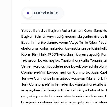
HABERİ DİNLE
Yalova Belediye Başkanı Vefa Salman Kıbrıs Barış Har
Başkan Salman yayınladığı mesajında şunları dile g
Ecevit’in tarihe damga vuran “Ayşe Tatile Çıksın” sözü
uluslararası anlaşmalardan kaynaklanan yetkisini kulla
Kıbrıs Türk Halkı 1950’li yıllardan itibaren yaşadığı
tekrardan kavuşmuştur. Yapılan harekâtla Yunanistan 
Verilen varoluş mücadelesinde büyük pay sahibi olan 
Cumhuriyeti’nin kurucu merhum Cumhurbaşkanı Rauf D
Türkiye Cumhuriyeti’nin adada yaşayan Kıbrıs Türk Hal
Türk Cumhuriyeti’nin temelleri bu yapılan harekâtla at
vazgeçilmez bir parçasıdır ve daima öyle kalacaktır.
gerçekleştiren kahraman askerlerimiz olmak üzere, ba
bu uğurda canlarını feda eden aziz şehitlerimizi rahm