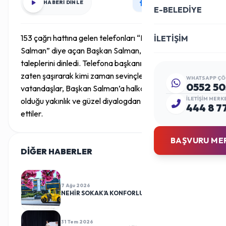
HABERİ DİNLE
E-BELEDİYE
153 çağrı hattına gelen telefonları “Buyurun; ben Vefa
İLETİŞİM
Salman” diye açan Başkan Salman, vatandaşların
taleplerini dinledi. Telefona başkanın çıkmasına kimi
zaten şaşırarak kimi zaman sevinçle karşılayan
WHATSAPP ÇÖ
0552 50
vatandaşlar, Başkan Salman’a halka göstermiş
İLETIŞIM MERK
olduğu yakınlık ve güzel diyalogdan dolayı teşekkür
444 8 7
ettiler.
BAŞVURU ME
DİĞER HABERLER
TÜMÜ
7 Ağu 2026
NEHİR SOKAK’A KONFORLU DOKUNUŞ
31 Tem 2026