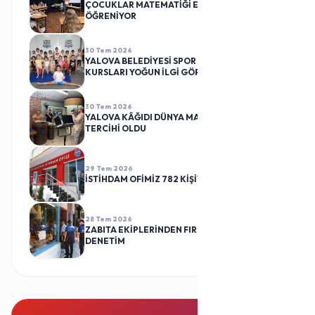
ÇOCUKLAR MATEMATİĞİ EĞLENEREK
ÖĞRENİYOR
30 Tem 2026
YALOVA BELEDİYESİ SPOR KULÜBÜ CİMNASTİK
KURSLARI YOĞUN İLGİ GÖRÜYOR
30 Tem 2026
YALOVA KÂĞIDI DÜNYA MARKALARININ
TERCİHİ OLDU
29 Tem 2026
İSTİHDAM OFİMİZ 782 KİŞİYİ İŞ SAHİBİ YAPTI
28 Tem 2026
ZABITA EKİPLERİNDEN FIRINLARA RUTİN
DENETİM