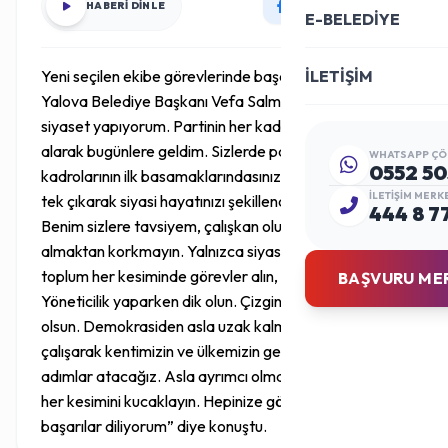
HABERİ DİNLE
E-BELEDİYE
Yeni seçilen ekibe görevlerinde başarılar dileyen
İLETİŞİM
Yalova Belediye Başkanı Vefa Salman; “25 yıldır
siyaset yapıyorum. Partinin her kademesinde görev
alarak bugünlere geldim. Sizlerde partinin yönetim
WHATSAPP ÇÖ
0552 50
kadrolarının ilk basamaklarındasınız. Basamakları tek
İLETIŞIM MERK
tek çıkarak siyasi hayatınızı şekillendireceksiniz.
444 8 7
Benim sizlere tavsiyem, çalışkan olun. Sorumluluk
almaktan korkmayın. Yalnızca siyasi arena da değil
toplum her kesiminde görevler alın, girişken olun.
BAŞVURU ME
Yöneticilik yaparken dik olun. Çizginiz daima belli
olsun. Demokrasiden asla uzak kalmayın. Birlikte
çalışarak kentimizin ve ülkemizin geleceği için önemli
adımlar atacağız. Asla ayrımcı olmayın ve toplumun
her kesimini kucaklayın. Hepinize görevinizde
başarılar diliyorum” diye konuştu.