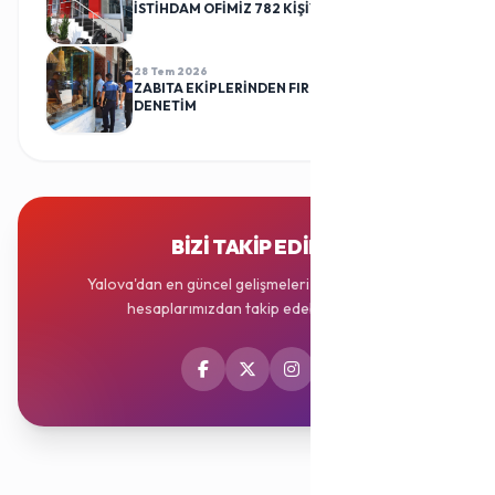
İSTİHDAM OFİMİZ 782 KİŞİYİ İŞ SAHİBİ YAPTI
28 Tem 2026
ZABITA EKİPLERİNDEN FIRINLARA RUTİN
DENETİM
BIZI TAKIP EDIN
Yalova'dan en güncel gelişmeleri sosyal medya
hesaplarımızdan takip edebilirsiniz.