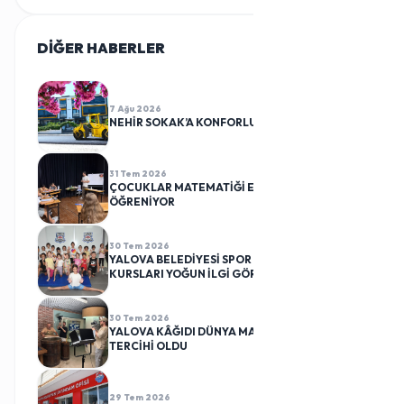
DİĞER HABERLER
TÜMÜ
7 Ağu 2026
NEHİR SOKAK’A KONFORLU DOKUNUŞ
31 Tem 2026
ÇOCUKLAR MATEMATİĞİ EĞLENEREK
ÖĞRENİYOR
30 Tem 2026
YALOVA BELEDİYESİ SPOR KULÜBÜ CİMNASTİK
KURSLARI YOĞUN İLGİ GÖRÜYOR
30 Tem 2026
YALOVA KÂĞIDI DÜNYA MARKALARININ
TERCİHİ OLDU
29 Tem 2026