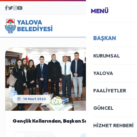
BAŞVURU MERKEZİ
MENÜ
BAŞKAN
KURUMSAL
YALOVA
FAALİYETLER
10 Mart 2022
GÜNCEL
Gençlik Kollarından, Başkan Salman’a Ziyaret
HİZMET REHBERİ