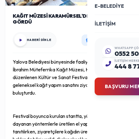
E-BELEDİYE
KAĞIT MÜZESİ KARAMÜRSEL'DE BÜYÜK İLGİ
GÖRDÜ
İLETİŞİM
HABERİ DİNLE
WHATSAPP ÇÖ
0552 50
Yalova Belediyesi bünyesinde faaliyet gösteren
İLETIŞIM MERK
444 8 7
İbrahim Müteferrika Kağıt Müzesi, Karamürsel’de
düzenlenen Kültür ve Sanat Festivali’ne katılarak
geleneksel kağıt yapım sanatını ziyaretçilerle
BAŞVURU ME
buluşturdu.
Festival boyunca kurulan stantta, yüzyıllar öncesine
dayanan yöntemlerle üretilen el yapımı kağıtlar
tanıtılırken, ziyaretçilere kağıdın üretim süreci