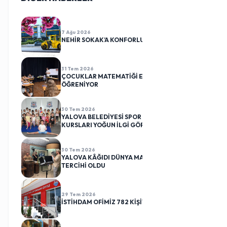
7 Ağu 2026
NEHİR SOKAK’A KONFORLU DOKUNUŞ
31 Tem 2026
ÇOCUKLAR MATEMATİĞİ EĞLENEREK
ÖĞRENİYOR
30 Tem 2026
YALOVA BELEDİYESİ SPOR KULÜBÜ CİMNASTİK
KURSLARI YOĞUN İLGİ GÖRÜYOR
30 Tem 2026
YALOVA KÂĞIDI DÜNYA MARKALARININ
TERCİHİ OLDU
29 Tem 2026
İSTİHDAM OFİMİZ 782 KİŞİYİ İŞ SAHİBİ YAPTI