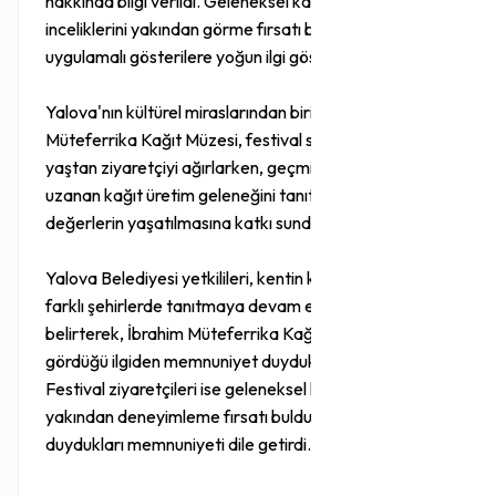
hakkında bilgi verildi. Geleneksel kağıt üretiminin
inceliklerini yakından görme fırsatı bulan katılımcılar,
uygulamalı gösterilere yoğun ilgi gösterdi.
Yalova'nın kültürel miraslarından biri olan İbrahim
Müteferrika Kağıt Müzesi, festival süresince her
yaştan ziyaretçiyi ağırlarken, geçmişten günümüze
uzanan kağıt üretim geleneğini tanıtarak kültürel
değerlerin yaşatılmasına katkı sundu.
Yalova Belediyesi yetkilileri, kentin kültürel mirasını
farklı şehirlerde tanıtmaya devam edeceklerini
belirterek, İbrahim Müteferrika Kağıt Müzesi'nin
gördüğü ilgiden memnuniyet duyduklarını ifade etti.
Festival ziyaretçileri ise geleneksel kağıt yapımını
yakından deneyimleme fırsatı buldukları için
duydukları memnuniyeti dile getirdi.