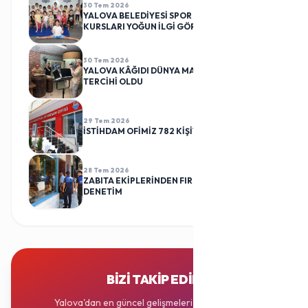
30 Tem 2026
YALOVA BELEDİYESİ SPOR KULÜBÜ CİMNASTİK
KURSLARI YOĞUN İLGİ GÖRÜYOR
30 Tem 2026
YALOVA KÂĞIDI DÜNYA MARKALARININ
TERCİHİ OLDU
29 Tem 2026
İSTİHDAM OFİMİZ 782 KİŞİYİ İŞ SAHİBİ YAPTI
28 Tem 2026
ZABITA EKİPLERİNDEN FIRINLARA RUTİN
DENETİM
BIZI TAKIP EDIN
Yalova'dan en güncel gelişmeleri sosyal medya