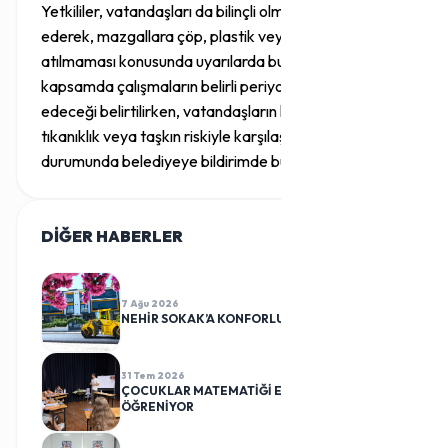
Yetkililer, vatandaşları da bilinçli olmaya davet
ederek, mazgallara çöp, plastik veya diğer atıkların
atılmaması konusunda uyarılarda bulundu. Bu
kapsamda çalışmaların belirli periyotlarla devam
edeceği belirtilirken, vatandaşların herhangi bir
tıkanıklık veya taşkın riskiyle karşılaşmaları
durumunda belediyeye bildirimde bulunmaları istendi.
DİĞER HABERLER
TÜMÜ
7 Ağu 2026
NEHİR SOKAK’A KONFORLU DOKUNUŞ
31 Tem 2026
ÇOCUKLAR MATEMATİĞİ EĞLENEREK
ÖĞRENİYOR