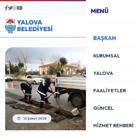
BAŞVURU MERKEZİ
MENÜ
BAŞKAN
KURUMSAL
YALOVA
FAALİYETLER
GÜNCEL
13 Şubat 2025
HİZMET REHBERİ