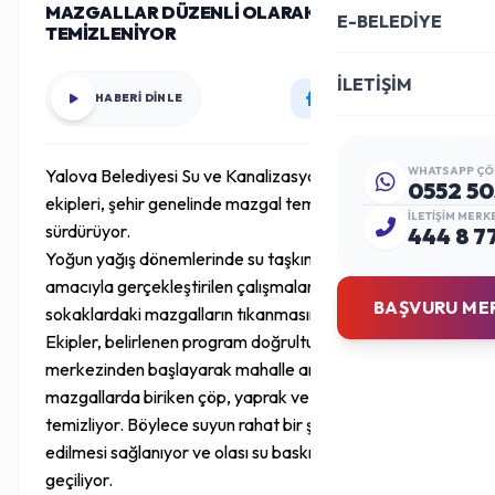
MAZGALLAR DÜZENLİ OLARAK
E-BELEDİYE
TEMİZLENİYOR
İLETİŞİM
HABERİ DİNLE
WHATSAPP ÇÖ
Yalova Belediyesi Su ve Kanalizasyon İşleri Müdürlüğü
0552 50
ekipleri, şehir genelinde mazgal temizlik çalışmalarını
İLETIŞIM MERK
sürdürüyor.
444 8 7
Yoğun yağış dönemlerinde su taşkınlarını önlemek
amacıyla gerçekleştirilen çalışmalar, cadde ve
BAŞVURU ME
sokaklardaki mazgalların tıkanmasını engelliyor.
Ekipler, belirlenen program doğrultusunda şehir
merkezinden başlayarak mahalle aralarındaki
mazgallarda biriken çöp, yaprak ve çeşitli atıkları
temizliyor. Böylece suyun rahat bir şekilde tahliye
edilmesi sağlanıyor ve olası su baskınlarının önüne
geçiliyor.