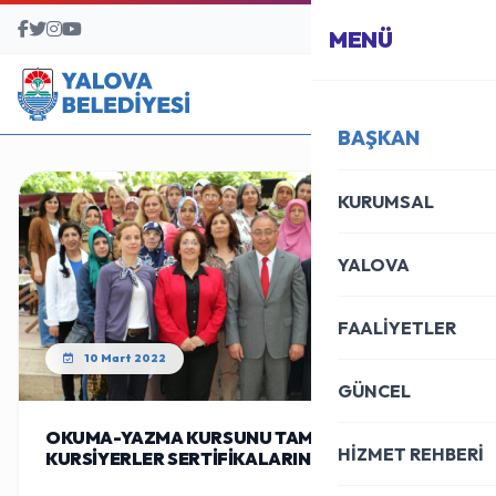
BAŞVURU MERKEZİ
MENÜ
BAŞKAN
KURUMSAL
YALOVA
FAALİYETLER
10 Mart 2022
GÜNCEL
OKUMA-YAZMA KURSUNU TAMAMLAYAN
HİZMET REHBERİ
KURSİYERLER SERTİFİKALARINI ALDI