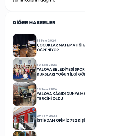
DİĞER HABERLER
TÜMÜ
31 Tem 2026
ÇOCUKLAR MATEMATİĞİ EĞLENEREK
ÖĞRENİYOR
30 Tem 2026
YALOVA BELEDİYESİ SPOR KULÜBÜ CİMNASTİK
KURSLARI YOĞUN İLGİ GÖRÜYOR
30 Tem 2026
YALOVA KÂĞIDI DÜNYA MARKALARININ
TERCİHİ OLDU
29 Tem 2026
İSTİHDAM OFİMİZ 782 KİŞİYİ İŞ SAHİBİ YAPTI