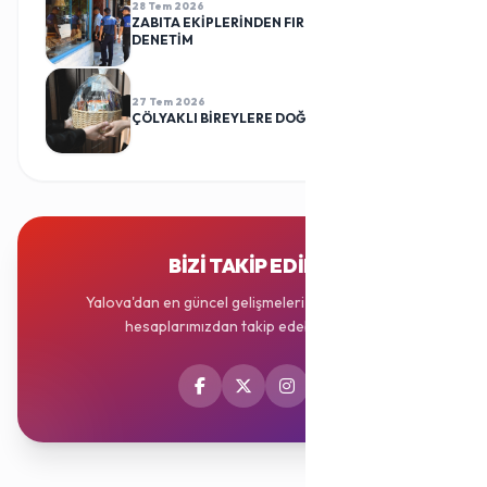
28 Tem 2026
ZABITA EKİPLERİNDEN FIRINLARA RUTİN
DENETİM
27 Tem 2026
ÇÖLYAKLI BİREYLERE DOĞUM GÜNÜ SÜRPRİZİ
BIZI TAKIP EDIN
Yalova'dan en güncel gelişmeleri sosyal medya
hesaplarımızdan takip edebilirsiniz.