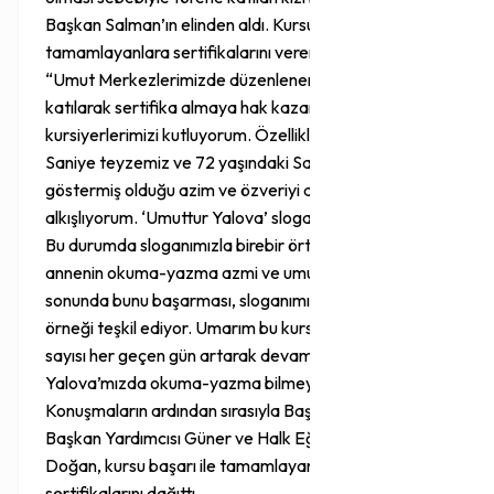
Başkan Salman’ın elinden aldı. Kursu başarıyla
tamamlayanlara sertifikalarını veren Başkan Salman;
“Umut Merkezlerimizde düzenlenen kurslara
katılarak sertifika almaya hak kazanan tüm
kursiyerlerimizi kutluyorum. Özellikle 92 yaşındaki
Saniye teyzemiz ve 72 yaşındaki Saliha teyzemizin
göstermiş olduğu azim ve özveriyi ayakta
alkışlıyorum. ‘Umuttur Yalova’ sloganıyla yola çıktık.
Bu durumda sloganımızla birebir örtüşüyor. Bir
annenin okuma-yazma azmi ve umudu ile yola çıkarak
sonunda bunu başarması, sloganımıza en büyük
örneği teşkil ediyor. Umarım bu kurslarımıza katılan
sayısı her geçen gün artarak devam eder. Bu sayede
Yalova’mızda okuma-yazma bilmeyen kalmaz” dedi.
Konuşmaların ardından sırasıyla Başkan Salman,
Başkan Yardımcısı Güner ve Halk Eğitim Müdürü
Doğan, kursu başarı ile tamamlayan kursiyerlerin
sertifikalarını dağıttı.