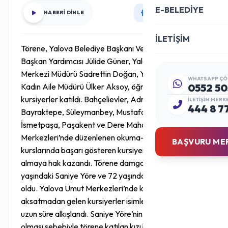
E-BELEDİYE
HABERİ DİNLE
İLETİŞİM
Törene, Yalova Belediye Başkanı Vefa Salman,
Başkan Yardımcısı Jülide Güner, Yalova Halk Eğitim
Merkezi Müdürü Sadrettin Doğan, Yalova Belediyesi
WHATSAPP ÇÖ
Kadın Aile Müdürü Ülker Aksoy, öğretmenler ve
0552 50
kursiyerler katıldı. Bahçelievler, Adnan Menderes,
İLETIŞIM MERK
444 8 7
Bayraktepe, Süleymanbey, Mustafa Kemal Paşa,
İsmetpaşa, Paşakent ve Dere Mahallesi Umut
Merkezleri’nde düzenlenen okuma-yazma
BAŞVURU ME
kurslarında başarı gösteren kursiyerler sertifika
almaya hak kazandı. Törene damgasını vuran ise 92
yaşındaki Saniye Yöre ve 72 yaşındaki Saliha Yıldırım
oldu. Yalova Umut Merkezleri’nde ki kurslara katılarak
aksatmadan gelen kursiyerler isimleri söylendiğinde
uzun süre alkışlandı. Saniye Yöre’nin şehir dışında
olması sebebiyle törene katılan kızı başarı sertifikasını