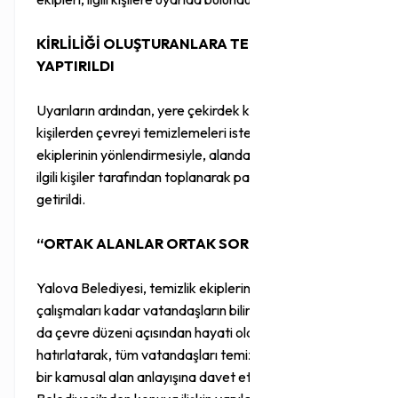
KİRLİLİĞİ OLUŞTURANLARA TEMİZLİK
YAPTIRILDI
Uyarıların ardından, yere çekirdek kabuklarını atan
kişilerden çevreyi temizlemeleri istendi. Zabıta
ekiplerinin yönlendirmesiyle, alandaki tüm kabuklar
ilgili kişiler tarafından toplanarak park eski haline
getirildi.
“ORTAK ALANLAR ORTAK SORUMLULUKTUR”
Yalova Belediyesi, temizlik ekiplerinin özverili
çalışmaları kadar vatandaşların bilinçli davranmasının
da çevre düzeni açısından hayati olduğunu
hatırlatarak, tüm vatandaşları temiz, düzenli ve saygılı
bir kamusal alan anlayışına davet etti. Yalova