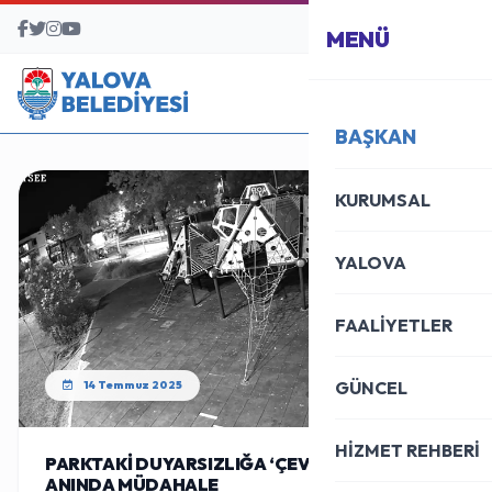
BAŞVURU MERKEZİ
MENÜ
BAŞKAN
KURUMSAL
YALOVA
FAALİYETLER
GÜNCEL
14 Temmuz 2025
HİZMET REHBERİ
PARKTAKİ DUYARSIZLIĞA ‘ÇEVRE ZABITA’DAN
ANINDA MÜDAHALE