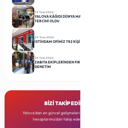
30 Tem 2026
YALOVA KÂĞIDI DÜNYA MARKALARININ
TERCİHİ OLDU
29 Tem 2026
İSTİHDAM OFİMİZ 782 KİŞİYİ İŞ SAHİBİ YAPTI
28 Tem 2026
ZABITA EKİPLERİNDEN FIRINLARA RUTİN
DENETİM
BIZI TAKIP EDIN
Yalova'dan en güncel gelişmeleri sosyal medya
hesaplarımızdan takip edebilirsiniz.