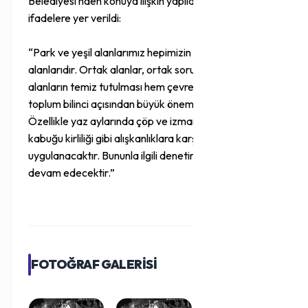
Belediyesi’nden konuya ilişkin yapılan açıklamada şu
ifadelere yer verildi:
“Park ve yeşil alanlarımız hepimizin ortak kullanım
alanlarıdır. Ortak alanlar, ortak sorumluluktur. Bu
alanların temiz tutulması hem çevre sağlığı hem de
toplum bilinci açısından büyük önem taşımaktadır.
Özellikle yaz aylarında çöp ve izmarit atımı, çekirdek
kabuğu kirliliği gibi alışkanlıklara karşı sıfır tolerans
uygulanacaktır. Bununla ilgili denetimlerimiz artarak
devam edecektir.”
FOTOĞRAF GALERİSİ