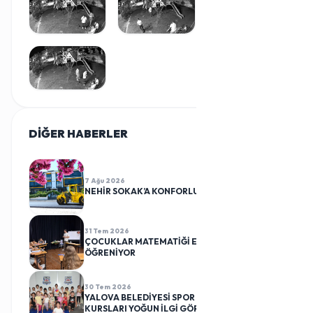
DİĞER HABERLER
TÜMÜ
7 Ağu 2026
NEHİR SOKAK’A KONFORLU DOKUNUŞ
31 Tem 2026
ÇOCUKLAR MATEMATİĞİ EĞLENEREK
ÖĞRENİYOR
30 Tem 2026
YALOVA BELEDİYESİ SPOR KULÜBÜ CİMNASTİK
KURSLARI YOĞUN İLGİ GÖRÜYOR