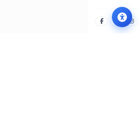
İLETIŞIM MERKEZI
WHATSAPP
444 8 777
0552 505 77 77
/yalovabld