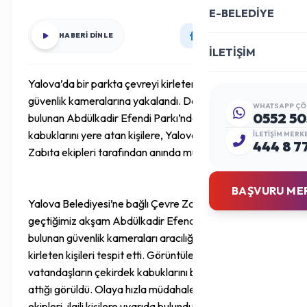
E-BELEDİYE
HABERİ DİNLE
İLETİŞİM
Yalova’da bir parkta çevreyi kirleten vatandaşlar
güvenlik kameralarına yakalandı. Dere Mahallesi’nde
WHATSAPP ÇÖ
0552 50
bulunan Abdülkadir Efendi Parkı’nda çekirdek yiyip
kabuklarını yere atan kişilere, Yalova Belediyesi Çevre
İLETIŞIM MERK
444 8 7
Zabıta ekipleri tarafından anında müdahale edildi.
BAŞVURU ME
Yalova Belediyesi’ne bağlı Çevre Zabıta Ekipleri,
geçtiğimiz akşam Abdülkadir Efendi Parkı’nda
bulunan güvenlik kameraları aracılığıyla çevreyi
kirleten kişileri tespit etti. Görüntülerde, bazı
vatandaşların çekirdek kabuklarını bilinçsizce yere
attığı görüldü. Olaya hızla müdahale eden zabıta
ekipleri, ilgili kişilere uyarıda bulundu.