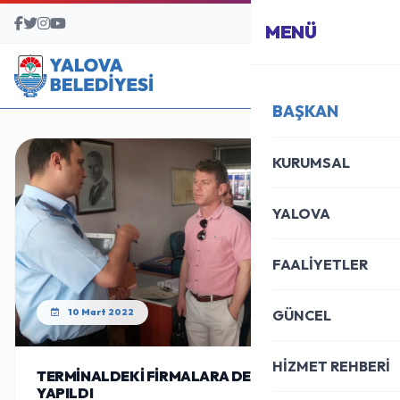
BAŞVURU MERKEZİ
MENÜ
BAŞKAN
KURUMSAL
YALOVA
FAALİYETLER
10 Mart 2022
GÜNCEL
HİZMET REHBERİ
TERMİNALDEKİ FİRMALARA DENETLEME
YAPILDI