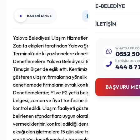
E-BELEDİYE
HABERİ DİNLE
İLETİŞİM
Yalova Belediyesi Ulaşım Hizmetleri Müdürlüğü Trafik
Zabıta ekipleri tarafından Yalova Şehirler Arası
WHATSAPP ÇÖ
0552 50
Terminali’nde ki yazıhanelere denetleme yapıldı.
Denetlemelere Yalova Belediyesi Terminal Müdürü
İLETIŞIM MERK
444 8 7
Timuçin Biçer de eşlik etti. Kentimizde faaliyet
gösteren ulaşım firmalarına yönelik yapılan
denetlemede firmaların evrak kontrolü yapıldı.
BAŞVURU ME
Denetlemelerde; F1 ve F2 yetki belgesi, acente firma
belgesi, zaman ve fiyat tarifesine ilişkin belgeler
kontrol edildi. Ulaşım faaliyeti gösteren firmaların
belirlenen standartlara uygun olarak hizmet verip
vermediklerinin kontrol edildiği denetimlerde evrak
eksiği olan işletmelere 15 gün süre tanındı. Ekiplerin
yürüttüğü denetlemelerle terminalde faaliyet