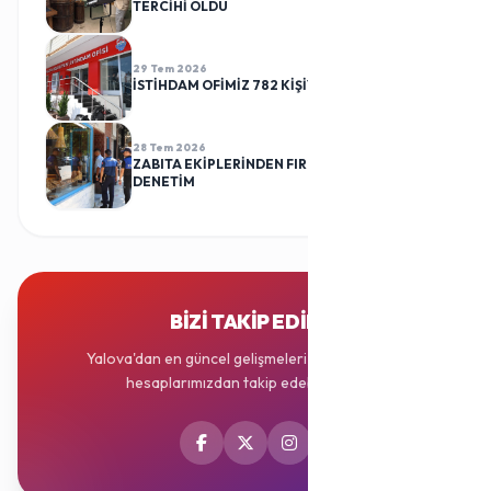
TERCİHİ OLDU
29 Tem 2026
İSTİHDAM OFİMİZ 782 KİŞİYİ İŞ SAHİBİ YAPTI
28 Tem 2026
ZABITA EKİPLERİNDEN FIRINLARA RUTİN
DENETİM
BIZI TAKIP EDIN
Yalova'dan en güncel gelişmeleri sosyal medya
hesaplarımızdan takip edebilirsiniz.