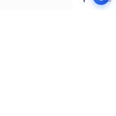
İLETIŞIM MERKEZI
WHATSAPP
444 8 777
0552 505 77 77
/yalovabld
Email:
info@yalova.bel.tr
Adres:
Süleymanbey Mahallesi Cumhuriyet Caddesi
Karizma İş Merkezi No:3 Kat:4 PK: 77100 YALOVA