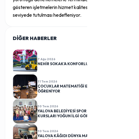
gösteren işletmelerin hizmet kalitesinin en üst
seviyede tutulması hedefleniyor.
DİĞER HABERLER
TÜMÜ
7 Ağu 2026
NEHİR SOKAK’A KONFORLU DOKUNUŞ
31 Tem 2026
ÇOCUKLAR MATEMATİĞİ EĞLENEREK
ÖĞRENİYOR
30 Tem 2026
YALOVA BELEDİYESİ SPOR KULÜBÜ CİMNASTİK
KURSLARI YOĞUN İLGİ GÖRÜYOR
30 Tem 2026
YALOVA KÂĞIDI DÜNYA MARKALARININ