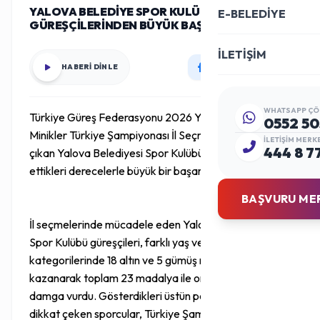
YALOVA BELEDİYE SPOR KULÜBÜ
E-BELEDİYE
GÜREŞÇİLERİNDEN BÜYÜK BAŞARI
İLETİŞİM
HABERİ DİNLE
WHATSAPP ÇÖ
Türkiye Güreş Federasyonu 2026 Yılı 9-14 Yaş
0552 50
Minikler Türkiye Şampiyonası İl Seçmelerinde mindere
İLETIŞIM MERK
444 8 7
çıkan Yalova Belediyesi Spor Kulübü sporcuları, elde
ettikleri derecelerle büyük bir başarıya imza attı.
BAŞVURU ME
İl seçmelerinde mücadele eden Yalova Belediyesi
Spor Kulübü güreşçileri, farklı yaş ve kilo
kategorilerinde 18 altın ve 5 gümüş madalya
kazanarak toplam 23 madalya ile organizasyona
damga vurdu. Gösterdikleri üstün performansla
dikkat çeken sporcular, Türkiye Şampiyonası