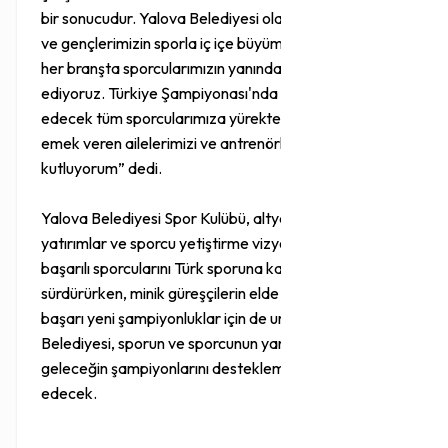
bir sonucudur. Yalova Belediyesi olarak çocuklarımızın
ve gençlerimizin sporla iç içe büyümesini önemsiyor,
her branşta sporcularımızın yanında olmaya devam
ediyoruz. Türkiye Şampiyonası'nda ilimizi temsil
edecek tüm sporcularımıza yürekten başarılar diliyor,
emek veren ailelerimizi ve antrenörlerimizi
kutluyorum” dedi.
Yalova Belediyesi Spor Kulübü, altyapıya yaptığı
yatırımlar ve sporcu yetiştirme vizyonuyla geleceğin
başarılı sporcularını Türk sporuna kazandırmayı
sürdürürken, minik güreşçilerin elde ettiği bu önemli
başarı yeni şampiyonluklar için de umut verdi. Yalova
Belediyesi, sporun ve sporcunun yanında olmaya,
geleceğin şampiyonlarını desteklemeye devam
edecek.