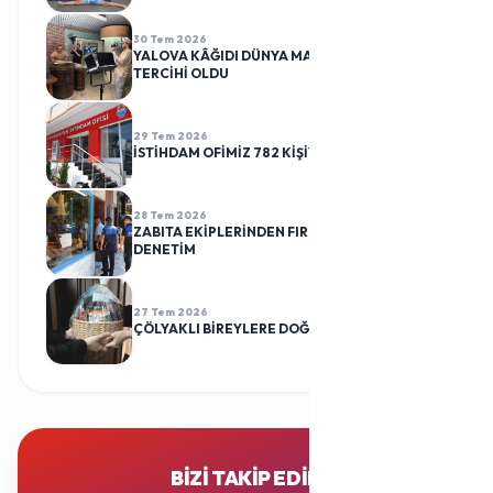
30 Tem 2026
YALOVA KÂĞIDI DÜNYA MARKALARININ
TERCİHİ OLDU
29 Tem 2026
İSTİHDAM OFİMİZ 782 KİŞİYİ İŞ SAHİBİ YAPTI
28 Tem 2026
ZABITA EKİPLERİNDEN FIRINLARA RUTİN
DENETİM
27 Tem 2026
ÇÖLYAKLI BİREYLERE DOĞUM GÜNÜ SÜRPRİZİ
BIZI TAKIP EDIN