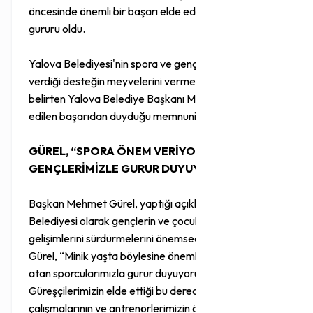
öncesinde önemli bir başarı elde ederek Yalova'nın
gururu oldu.
Yalova Belediyesi'nin spora ve genç yeteneklere
verdiği desteğin meyvelerini vermeye devam ettiğini
belirten Yalova Belediye Başkanı Mehmet Gürel, elde
edilen başarıdan duyduğu memnuniyeti dile getirdi.
GÜREL, “SPORA ÖNEM VERİYORUZ,
GENÇLERİMİZLE GURUR DUYUYORUZ”
Başkan Mehmet Gürel, yaptığı açıklamada Yalova
Belediyesi olarak gençlerin ve çocukların sporla
gelişimlerini sürdürmelerini önemsediklerini söyledi.
Gürel, “Minik yaşta böylesine önemli başarılara imza
atan sporcularımızla gurur duyuyoruz.
Güreşçilerimizin elde ettiği bu dereceler, disiplinli
çalışmalarının ve antrenörlerimizin özverili emeklerinin