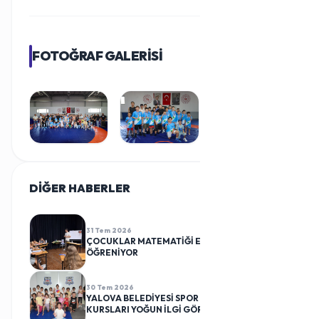
FOTOĞRAF GALERİSİ
DİĞER HABERLER
TÜMÜ
31 Tem 2026
ÇOCUKLAR MATEMATİĞİ EĞLENEREK
ÖĞRENİYOR
30 Tem 2026
YALOVA BELEDİYESİ SPOR KULÜBÜ CİMNASTİK
KURSLARI YOĞUN İLGİ GÖRÜYOR