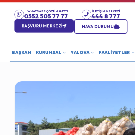
WHATSAPP ÇÖZÜM HATTI
İLETIŞIM MERKEZI
0552 505 77 77
444 8 777
BAŞVURU MERKEZİ
HAVA DURUMU
BAŞKAN
KURUMSAL
YALOVA
FAALİYETLER