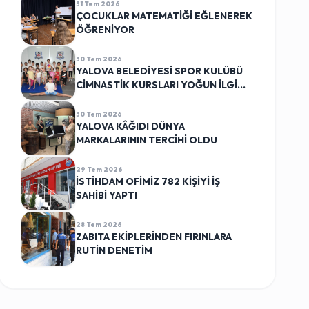
31 Tem 2026
ÇOCUKLAR MATEMATİĞİ EĞLENEREK
ÖĞRENİYOR
30 Tem 2026
YALOVA BELEDİYESİ SPOR KULÜBÜ
CİMNASTİK KURSLARI YOĞUN İLGİ
GÖRÜYOR
30 Tem 2026
YALOVA KÂĞIDI DÜNYA
MARKALARININ TERCİHİ OLDU
29 Tem 2026
İSTİHDAM OFİMİZ 782 KİŞİYİ İŞ
SAHİBİ YAPTI
28 Tem 2026
ZABITA EKİPLERİNDEN FIRINLARA
RUTİN DENETİM