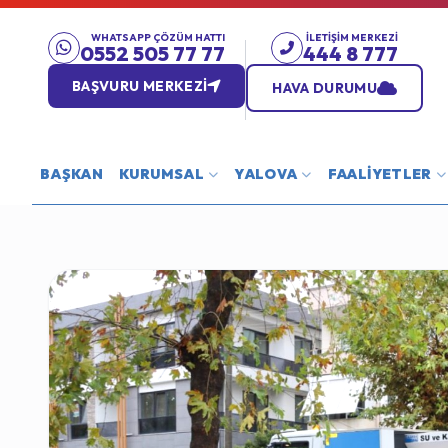
WHATSAPP ÇÖZÜM HATTI
İLETIŞIM MERKEZI
0552 505 77 77
444 8 777
BAŞVURU MERKEZİ
HAVA DURUMU
BAŞKAN
KURUMSAL
YALOVA
FAALİYETLER