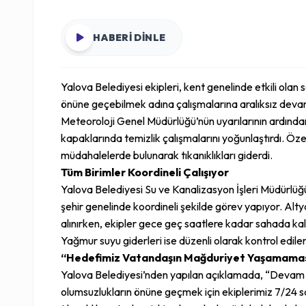
HABERİ DİNLE
Yalova Belediyesi ekipleri, kent genelinde etkili olan
önüne geçebilmek adına çalışmalarına aralıksız deva
Meteoroloji Genel Müdürlüğü’nün uyarılarının ardında
kapaklarında temizlik çalışmalarını yoğunlaştırdı. Özelli
müdahalelerde bulunarak tıkanıklıkları giderdi.
Tüm Birimler Koordineli Çalışıyor
Yalova Belediyesi Su ve Kanalizasyon İşleri Müdürlüğü,
şehir genelinde koordineli şekilde görev yapıyor. Altya
alınırken, ekipler gece geç saatlere kadar sahada k
Yağmur suyu giderleri ise düzenli olarak kontrol edilere
“Hedefimiz Vatandaşın Mağduriyet Yaşamama
Yalova Belediyesi’nden yapılan açıklamada, “Devam 
olumsuzlukların önüne geçmek için ekiplerimiz 7/24 sa