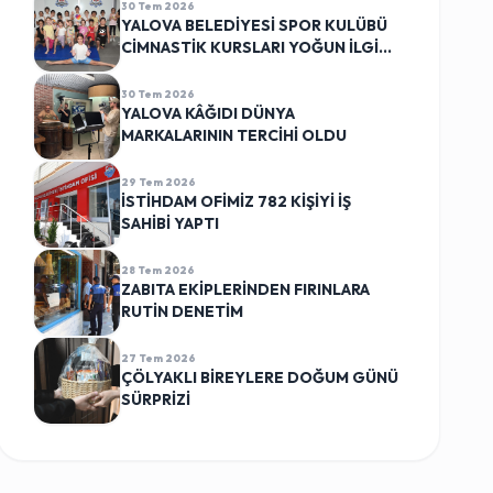
30 Tem 2026
YALOVA BELEDİYESİ SPOR KULÜBÜ
CİMNASTİK KURSLARI YOĞUN İLGİ
GÖRÜYOR
30 Tem 2026
YALOVA KÂĞIDI DÜNYA
MARKALARININ TERCİHİ OLDU
29 Tem 2026
İSTİHDAM OFİMİZ 782 KİŞİYİ İŞ
SAHİBİ YAPTI
28 Tem 2026
ZABITA EKİPLERİNDEN FIRINLARA
RUTİN DENETİM
27 Tem 2026
ÇÖLYAKLI BİREYLERE DOĞUM GÜNÜ
SÜRPRİZİ