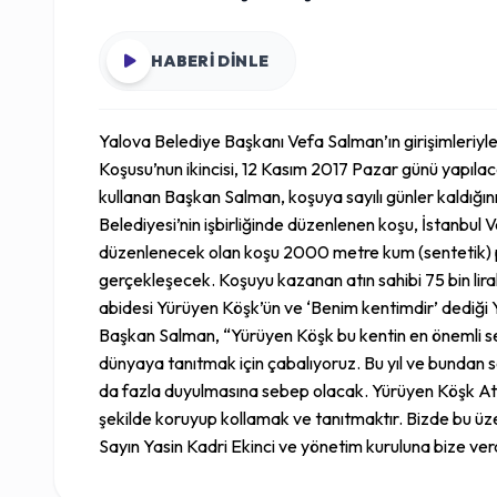
HABERİ DİNLE
Yalova Belediye Başkanı Vefa Salman’ın girişimleriyle
Koşusu’nun ikincisi, 12 Kasım 2017 Pazar günü yapılac
kullanan Başkan Salman, koşuya sayılı günler kaldığını
Belediyesi’nin işbirliğinde düzenlenen koşu, İstanbul V
düzenlenecek olan koşu 2000 metre kum (sentetik) pistt
gerçekleşecek. Koşuyu kazanan atın sahibi 75 bin lira
abidesi Yürüyen Köşk’ün ve ‘Benim kentimdir’ dediği Yal
Başkan Salman, “Yürüyen Köşk bu kentin en önemli s
dünyaya tanıtmak için çabalıyoruz. Bu yıl ve bundan s
da fazla duyulmasına sebep olacak. Yürüyen Köşk Ata’
şekilde koruyup kollamak ve tanıtmaktır. Bizde bu üz
Sayın Yasin Kadri Ekinci ve yönetim kuruluna bize ver