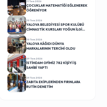
31 Tem 2026
ÇOCUKLAR MATEMATİĞİ EĞLENEREK
ÖĞRENİYOR
30 Tem 2026
YALOVA BELEDİYESİ SPOR KULÜBÜ
CİMNASTİK KURSLARI YOĞUN İLGİ
GÖRÜYOR
30 Tem 2026
YALOVA KÂĞIDI DÜNYA
MARKALARININ TERCİHİ OLDU
29 Tem 2026
İSTİHDAM OFİMİZ 782 KİŞİYİ İŞ
SAHİBİ YAPTI
28 Tem 2026
ZABITA EKİPLERİNDEN FIRINLARA
RUTİN DENETİM