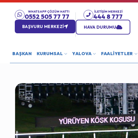
WHATSAPP ÇÖZÜM HATTI
İLETIŞIM MERKEZI
0552 505 77 77
444 8 777
BAŞVURU MERKEZİ
HAVA DURUMU
BAŞKAN
KURUMSAL
YALOVA
FAALİYETLER