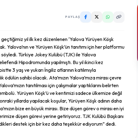
PAYLAŞ
 geçtiğimiz yıl ilk kez düzenlenen ‘Yalova Yürüyen Köşk
ak. Yalova’nın ve Yürüyen Köşk’ün tanıtımı için her platformu
 söyledi. Türkiye Jokey Kulübü (TJK) ile Yalova
eliefendi Hipodromunda yapılmıştı. Bu yıl ikinci kez
e 3 yaş ve yukarı İngiliz atlarının katılımıyla
lık ödülün sahibi olacak. Ata’mızın Yalova’mıza mirası çevre
ova’mızın tanıtılması için çalışmalar yaptıklarını belirten
embolü. Yürüyen Köşk’ü ve kentimizi sadece ülkemize değil
onraki yıllarda yapılacak koşular, Yürüyen Köşk adının daha
mızın bize en büyük mirası. Bize düşen görev o mirası en iyi
erimize düşen görevi yerine getiriyoruz. TJK Kulübü Başkanı
dikleri destek için bir kez daha teşekkür ediyorum” dedi.