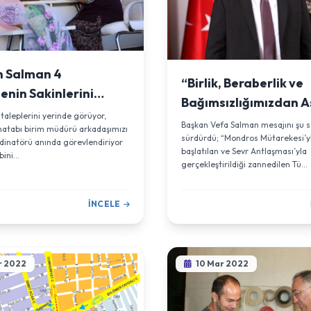
n Salman 4
“Birlik, Beraberlik ve
enin Sakinlerini
Bağımsızlığımızdan A
i
 taleplerini yerinde görüyor,
Ödün Vermeyeceğiz”
Başkan Vefa Salman mesajını şu s
atabı birim müdürü arkadaşımızı
sürdürdü; “Mondros Mütarekesi’y
dinatörü anında görevlendiriyor
başlatılan ve Sevr Antlaşması’yla
bini...
gerçekleştirildiği zannedilen Tü...
İNCELE
r 2022
10 Mar 2022