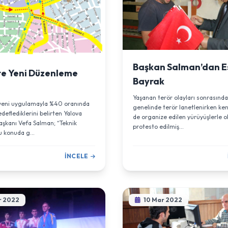
Başkan Salman’dan 
te Yeni Düzenleme
Bayrak
Yaşanan terör olayları sonrasınd
 yeni uygulamayla %40 oranında
genelinde terör lanetlenirken ke
edeflediklerini belirten Yalova
de organize edilen yürüyüşlerle o
aşkanı Vefa Salman; “Teknik
protesto edilmiş...
u konuda g...
İNCELE
r 2022
10 Mar 2022