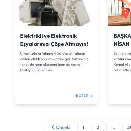
Elektrikli ve Elektronik
BAŞKA
Eşyalarınızı Çöpe Atmayın!
NİSAN
Ülkemizde ortalama 4 kg olarak tahmin
Salman mes
edilen elektronik atık oranı geri kazanıldığı
vatanı em
takdirde hem ekonomi hem de çevre
Kemal Atat
kirliliğinin önlenmesi...
rahmetle a
İNCELE
Önceki
1
2
...
3