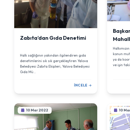
Başka
Zabıta’dan Gıda Denetimi
Mahall
Dinled
Halkımızın
konun muh
Halk sağlığının yakından ilgilendiren gıda
ya da koor
denetimlerini sık sık gerçekleştiren Yalova
ve işin taki
Belediyesi Zabıta Ekipleri, Yalova Belediyesi
Gıda Mü...
İNCELE
10 Mar 2022
10 Ma