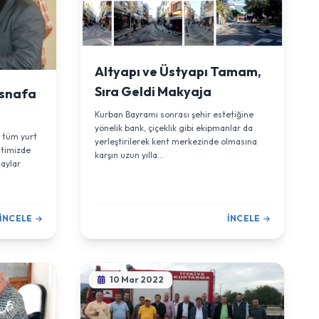
Altyapı ve Üstyapı Tamam,
Sıra Geldi Makyaja
Esnafa
Kurban Bayramı sonrası şehir estetiğine
yönelik bank, çiçeklik gibi ekipmanlar da
a tüm yurt
yerleştirilerek kent merkezinde olmasına
ntimizde
karşın uzun yılla...
laylar
İNCELE
İNCELE
10 Mar 2022