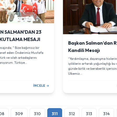
N SALMAN’DAN 23
 KUTLAMA MESAJI
Başkan Salman’dan R
ajında; " Bize bağımsız bir
Kandili Mesajı
anet eden Önderimiz Mustafa
ürk ve silah arkadaşlarını
“Yardımlaşma, dayanışma hislerin
nıyorum. Türkiye...
iyiliklerin artarak yoğunlaştığı b
günde birlik ve beraberlik içerisi
Ülkemiz...
İNCELE
08
309
310
311
312
313
314