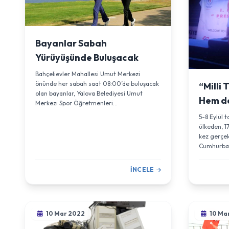
Bayanlar Sabah
Yürüyüşünde Buluşacak
Bahçelievler Mahallesi Umut Merkezi
önünde her sabah saat 08:00’de buluşacak
“Milli
olan bayanlar, Yalova Belediyesi Umut
Hem d
Merkezi Spor Öğretmenleri...
Bizim İ
5-8 Eylül 
ülkeden, 17
kez gerçek
Cumhurbaşk
İNCELE
10 Mar 2022
10 Ma