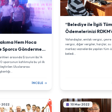
“Belediye ile İlgili Tü
Ödemelerinizi RDKM’
Yapılabilirsiniz”
Vatandaşlar, emlak vergisi, çevre 
 Takıma Hem Hoca
vergisi, diğer vergiler, harçlar, su
e Sporcu Göndermek
merkez veznelerde yapılan tüm ö
beledi...
çin Ayrı Bir Gurur”
tarihleri arasında Erzurum’da 14
0 sporcunun katılımıyla bu yıl ilk
leştirilen Uluslararası
anlığı...
İNCELE
r 2022
10 Mar 2022