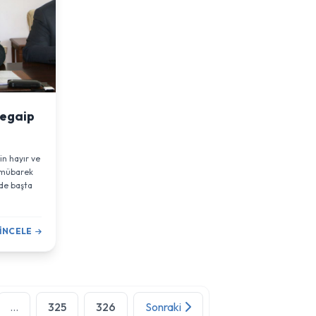
egaip
in hayır ve
u mübarek
nde başta
İNCELE
...
325
326
Sonraki