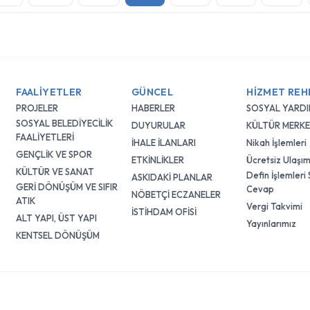
FAALİYETLER
GÜNCEL
HİZMET REH
PROJELER
HABERLER
SOSYAL YARD
SOSYAL BELEDİYECİLİK
DUYURULAR
KÜLTÜR MERKE
FAALİYETLERİ
İHALE İLANLARI
Nikah İşlemleri
GENÇLİK VE SPOR
ETKİNLİKLER
Ücretsiz Ulaşım
KÜLTÜR VE SANAT
Defin İşlemleri
ASKIDAKİ PLANLAR
GERİ DÖNÜŞÜM VE SIFIR
Cevap
NÖBETÇİ ECZANELER
ATIK
Vergi Takvimi
İSTİHDAM OFİSİ
ALT YAPI, ÜST YAPI
Yayınlarımız
KENTSEL DÖNÜŞÜM