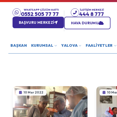
WHATSAPP ÇÖZÜM HATTI
İLETIŞIM MERKEZI
0552 505 77 77
444 8 777
BAŞVURU MERKEZİ
HAVA DURUMU
BAŞKAN
KURUMSAL
YALOVA
FAALİYETLER
10 Mar 2022
10 Ma