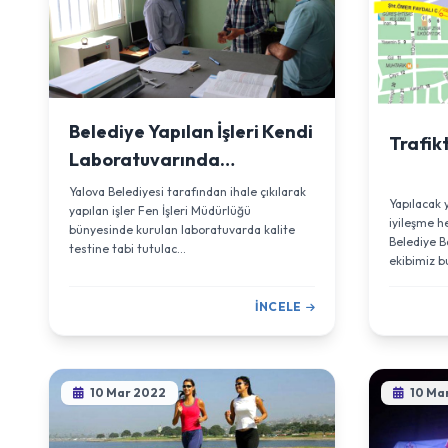
Belediye Yapılan İşleri Kendi
Trafik
Laboratuvarında
Denetleyecek
Yalova Belediyesi tarafından ihale çıkılarak
Yapılacak
yapılan işler Fen İşleri Müdürlüğü
iyileşme h
bünyesinde kurulan laboratuvarda kalite
Belediye B
testine tabi tutulac...
ekibimiz b
İNCELE
10 Mar 2022
10 Ma