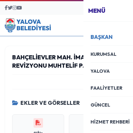
BAŞVURU MERKEZİ
MENÜ
BAŞKAN
KURUMSAL
BAHÇELİEVLER MAH. İMAR PLANI
REVİZYONU MUHTELİF PARSELLER
YALOVA
FAALİYETLER
EKLER VE GÖRSELLER
GÜNCEL
HİZMET REHBERİ
askı-
i̇lan-