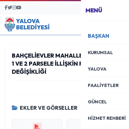
BAŞVURU MERKEZİ
MENÜ
BAŞKAN
KURUMSAL
BAHÇELIEVLER MAHALLESI 1254 ADA
1 VE 2 PARSELE ILLIŞKIN PLAN
YALOVA
DEĞIŞIKLIĞI
FAALİYETLER
GÜNCEL
EKLER VE GÖRSELLER
HİZMET REHBERİ