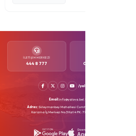
İLETIŞIM MERKEZI
WHATSAPP
444 8 777
0552 505 77 77
/yalovabld
Email:
info@yalova.bel.tr
Adres:
Süleymanbey Mahallesi Cumhuriyet Caddesi
Karizma İş Merkezi No:3 Kat:4 PK: 77100 YALOVA