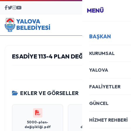
BAŞVURU MERKEZİ
MENÜ
BAŞKAN
KURUMSAL
ESADIYE 113-4 PLAN DEĞIŞIKLIĞI
YALOVA
FAALİYETLER
EKLER VE GÖRSELLER
GÜNCEL
HİZMET REHBERİ
5000-plan-
1000-plan-
değişikliği.pdf
değişikliği.pdf