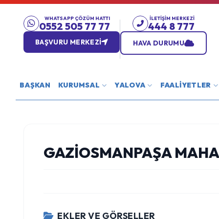
WHATSAPP ÇÖZÜM HATTI
İLETIŞIM MERKEZI
0552 505 77 77
444 8 777
BAŞVURU MERKEZİ
HAVA DURUMU
BAŞKAN
KURUMSAL
YALOVA
FAALİYETLER
GAZIOSMANPAŞA MAHALL
EKLER VE GÖRSELLER