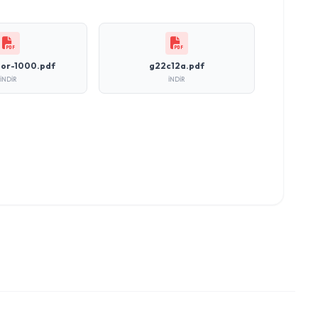
por-1000.pdf
g22c12a.pdf
İNDIR
İNDIR