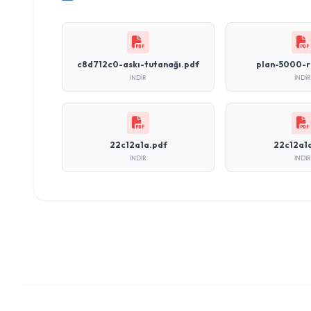
c8d712c0-askı-tutanağı.pdf
plan-5000-r
İNDIR
İNDIR
22c12a1a.pdf
22c12a1
İNDIR
İNDIR