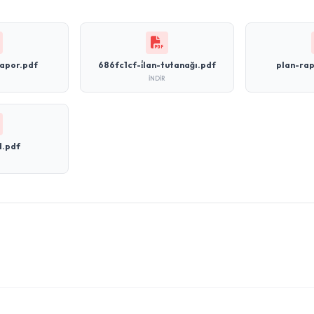
apor.pdf
686fc1cf-i̇lan-tutanağı.pdf
plan-ra
İNDIR
d.pdf