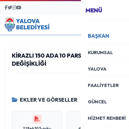
BAŞVURU MERKEZİ
MENÜ
BAŞKAN
KURUMSAL
KIRAZLI 150 ADA 10 PARSELDE PLAN
DEĞIŞIKLIĞI
YALOVA
FAALİYETLER
EKLER VE GÖRSELLER
GÜNCEL
HİZMET REHBERİ
228eb303-askı-
d8840129-i̇lan-