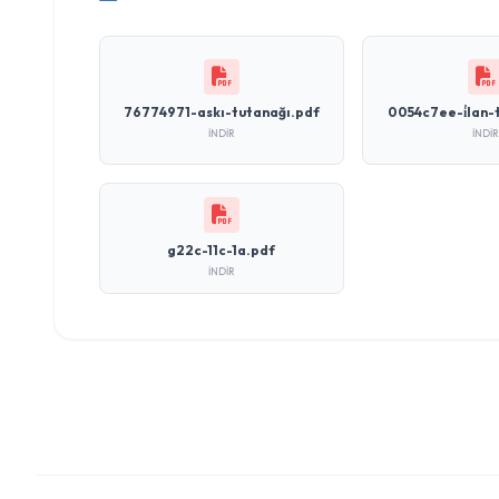
76774971-askı-tutanağı.pdf
0054c7ee-i̇lan-
İNDIR
İNDIR
g22c-11c-1a.pdf
İNDIR