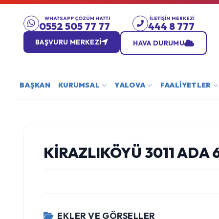
WHATSAPP ÇÖZÜM HATTI
İLETIŞIM MERKEZI
0552 505 77 77
444 8 777
BAŞVURU MERKEZİ
HAVA DURUMU
BAŞKAN
KURUMSAL
YALOVA
FAALİYETLER
KIRAZLIKÖYÜ 3011 ADA 
EKLER VE GÖRSELLER