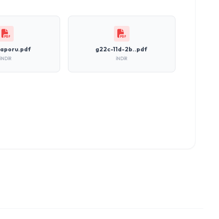
raporu.pdf
g22c-11d-2b..pdf
İNDIR
İNDIR