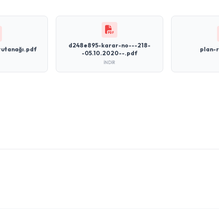
d248e895-karar-no---218-
tutanağı.pdf
plan-
-05.10.2020--.pdf
İNDIR