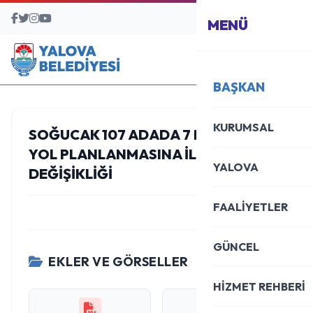
BAŞVURU MERKEZİ
MENÜ
BAŞKAN
KURUMSAL
SOĞUCAK 107 ADADA 7 METRELIK
YOL PLANLANMASINA ILIŞKIN PLAN
YALOVA
DEĞIŞIKLIĞI
FAALİYETLER
GÜNCEL
EKLER VE GÖRSELLER
HİZMET REHBERİ