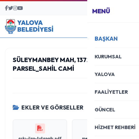
BAŞVURU MERKEZİ
MENÜ
BAŞKAN
KURUMSAL
SÜLEYMANBEY MAH, 1372 ADA, 65
PARSEL_SAHIL CAMI
YALOVA
FAALİYETLER
EKLER VE GÖRSELLER
GÜNCEL
HİZMET REHBERİ
askı-ilan-tutanağı.pdf
meclis-kararı.pdf