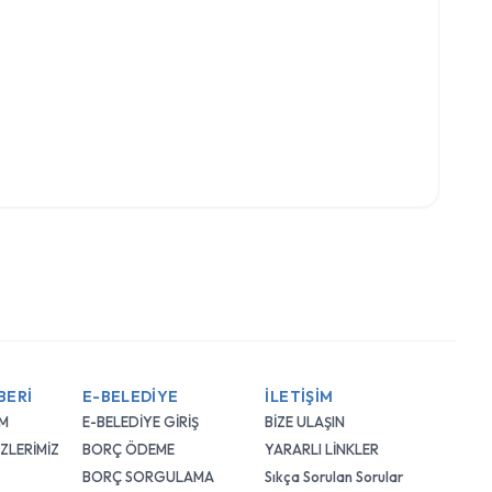
BERİ
E-BELEDİYE
İLETİŞİM
IM
E-BELEDİYE GİRİŞ
BİZE ULAŞIN
ZLERİMİZ
BORÇ ÖDEME
YARARLI LİNKLER
BORÇ SORGULAMA
Sıkça Sorulan Sorular