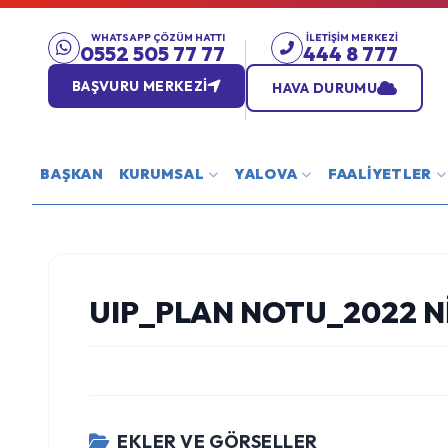
WHATSAPP ÇÖZÜM HATTI
İLETIŞIM MERKEZI
0552 505 77 77
444 8 777
BAŞVURU MERKEZİ
HAVA DURUMU
BAŞKAN
KURUMSAL
YALOVA
FAALİYETLER
UIP_PLAN NOTU_2022 N
EKLER VE GÖRSELLER