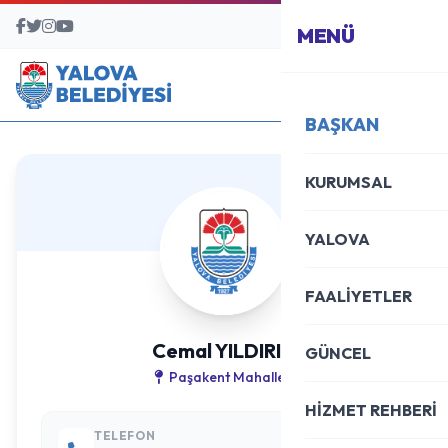
BAŞVURU MERKEZİ
MENÜ
BAŞKAN
KURUMSAL
YALOVA
FAALİYETLER
Cemal YILDIRIM
GÜNCEL
Paşakent Mahallesi
HİZMET REHBERİ
TELEFON