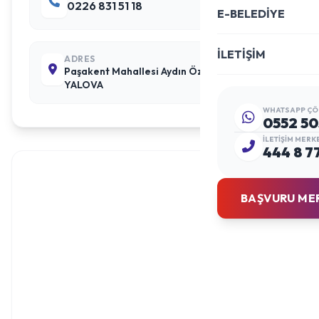
0226 831 51 18
E-BELEDİYE
İLETİŞİM
ADRES
Paşakent Mahallesi Aydın Özat Caddesi
YALOVA
WHATSAPP ÇÖ
0552 50
İLETIŞIM MERK
444 8 7
BAŞVURU ME