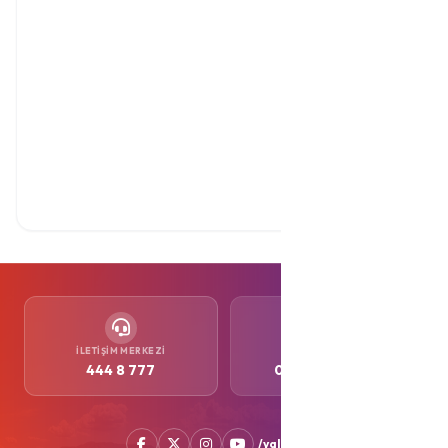
İLETIŞIM MERKEZI
WHATSAPP
444 8 777
0552 505 77 77
/yalovabld