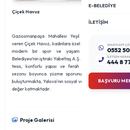
E-BELEDİYE
Çiçek Havuz
İLETİŞİM
Gaziosmanpaşa Mahallesi Yeşil Sokak’ta hizmet
veren Çiçek Havuz, kadınlara özel olarak tasarlanmış
WHATSAPP ÇÖ
0552 50
modern bir spor ve yaşam alanıdır. Yalova
İLETIŞIM MERK
Belediyesi’nin iştiraki Yabeltaş A.Ş. tarafından işletilen
444 8 7
tesis, konforlu yapısı ve ferah atmosferiyle yaz
sezonu boyunca yüzme sporunu sağlıklı yaşamla
BAŞVURU ME
buluşturmakta, Yalova'nın sosyal ve sportif yaşamına
değer katmaktadır.
Proje Galerisi