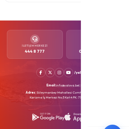
İLETIŞIM MERKEZI
WHATSAPP
444 8 777
0552 505 77 77
/yalovabld
Email:
info@yalova.bel.tr
Adres:
Süleymanbey Mahallesi Cumhuriyet Caddesi
Karizma İş Merkezi No:3 Kat:4 PK: 77100 YALOVA