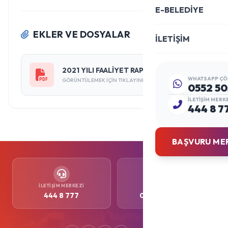
E-BELEDİYE
EKLER VE DOSYALAR
İLETİŞİM
2021 YILI FAALİYET RAPORU
WHATSAPP ÇÖ
GÖRÜNTÜLEMEK IÇIN TIKLAYINIZ
0552 50
İLETIŞIM MERK
444 8 7
BAŞVURU ME
İLETIŞIM MERKEZI
WHATSAPP
444 8 777
0552 505 77 77