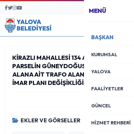
BAŞVURU MERKEZİ
MENÜ
BAŞKAN
KURUMSAL
KIRAZLI MAHALLESI 134 ADA 11 NOLU
PARSELIN GÜNEYDOĞUSUNDAKI
YALOVA
ALANA AIT TRAFO ALANI AMAÇLI
İMAR PLANI DEĞIŞIKLIĞI
FAALİYETLER
GÜNCEL
EKLER VE GÖRSELLER
HİZMET REHBERİ