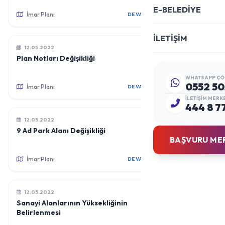
İlişkin Plan Değişikliği
E-BELEDİYE
İmar Planı
DEVAMINI OKU
İLETİŞİM
12.05.2022
Plan Notları Değişikliği
WHATSAPP ÇÖ
0552 50
İmar Planı
DEVAMINI OKU
İLETIŞIM MERK
444 8 7
12.05.2022
9 Ad Park Alanı Değişikliği
BAŞVURU ME
İmar Planı
DEVAMINI OKU
12.05.2022
Sanayi Alanlarının Yüksekliğinin
Belirlenmesi