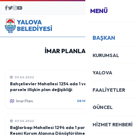
BAŞVURU MERKEZİ
MENÜ
BAŞKAN
İMAR PLANLARI
KURUMSAL
YALOVA
03.06.2022
Bahçelievler Mahallesi 1254 ada 1 ve 2
parsele illişkin plan değişikliği
FAALİYETLER
İmar Planı
DEVAMINI OKU
GÜNCEL
03.06.2022
HİZMET REHBERİ
Bağlarbaşı Mahallesi 1294 ada 1 parselin
Resmi Kurum Alanına Dönüştürülmesine