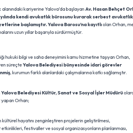
 alanındaki kariyerine Yalova’da başlayan
Av. Hasan Behçet Or
yılında kendi avukatlık bürosunu kurarak serbest avukatlık
yetlerine başlamıştır.
Yalova Barosu
’na kayıtlı
olan Orhan, me
alarını uzun yıllar başarıyla sürdürmüştür.
iği hukuki bilgi ve saha deneyimini kamu hizmetine taşıyan Orhan,
eyen süreçte
Yalova Belediyesi bünyesinde idari görevler
enmiş
, kurumun farklı alanlardaki çalışmalarına katkı sağlamıştır.
n
Yalova Belediyesi Kültür, Sanat ve Sosyal İşler Müdürü
olar
 yapan Orhan;
 kültürel hayatını zenginleştiren projelerin geliştirilmesi,
etkinlikleri, festivaller ve sosyal organizasyonların planlanması,