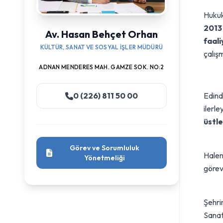
Hukuk
2013 
Av. Hasan Behçet Orhan
faali
KÜLTÜR, SANAT VE SOSYAL İŞLER MÜDÜRÜ
çalışm
ADNAN MENDERES MAH. GAMZE SOK. NO:2
Edind
0 (226) 811 50 00
ilerl
üstl
Görev ve Sorumluluk
Hale
Yönetmeliği
görev
Şehrin
Sanat 