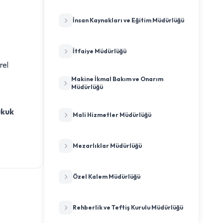
İnsan Kaynakları ve Eğitim Müdürlüğü
İtfaiye Müdürlüğü
rel
Makine İkmal Bakım ve Onarım
Müdürlüğü
ukuk
Mali Hizmetler Müdürlüğü
Mezarlıklar Müdürlüğü
Özel Kalem Müdürlüğü
Rehberlik ve Teftiş Kurulu Müdürlüğü