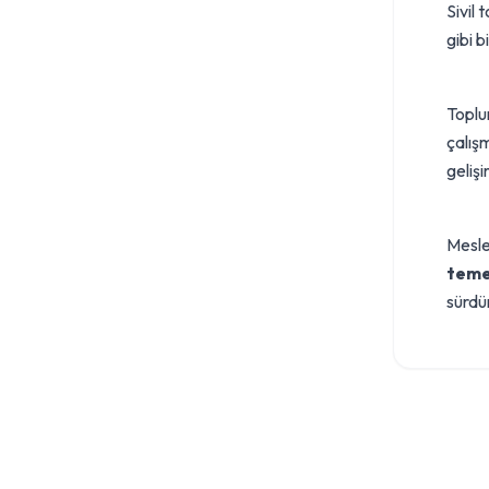
Sivil 
gibi b
Toplu
çalış
geliş
Mesle
temel
sürdü