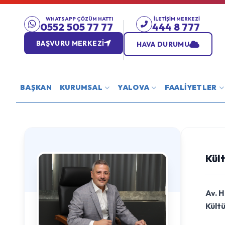
WHATSAPP ÇÖZÜM HATTI
İLETIŞIM MERKEZI
0552 505 77 77
444 8 777
BAŞVURU MERKEZİ
HAVA DURUMU
BAŞKAN
KURUMSAL
YALOVA
FAALİYETLER
Kült
Av. 
Kültü