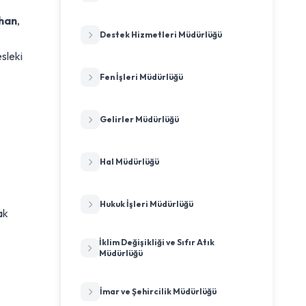
han
,
Destek Hizmetleri Müdürlüğü
sleki
Fen İşleri Müdürlüğü
Gelirler Müdürlüğü
Hal Müdürlüğü
Hukuk İşleri Müdürlüğü
ak
İklim Değişikliği ve Sıfır Atık
Müdürlüğü
İmar ve Şehircilik Müdürlüğü