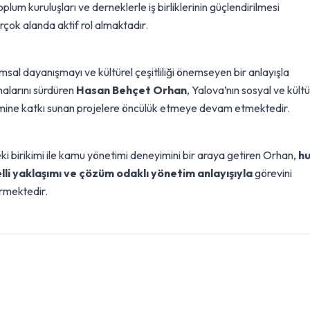
toplum kuruluşları ve derneklerle iş birliklerinin güçlendirilmesi
irçok alanda aktif rol almaktadır.
msal dayanışmayı ve kültürel çeşitliliği önemseyen bir anlayışla
malarını sürdüren
Hasan Behçet Orhan
, Yalova’nın sosyal ve kültü
imine katkı sunan projelere öncülük etmeye devam etmektedir.
ki birikimi ile kamu yönetimi deneyimini bir araya getiren Orhan,
h
li yaklaşımı ve çözüm odaklı yönetim anlayışıyla
görevini
rmektedir.