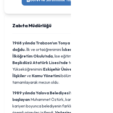
Görev ve Sorumluluk Yönetmeliği
Zabıta Müdürlüğü
1968 yılında Trabzon’un Tonya ilçesinde
doğdu.
İlk ve ortaöğrenimini
İskenderli
İlköğretim Okulu’nda
, lise eğitimini ise
Beşikdüzü Atatürk Lisesi’nde
tamamladı.
Yükseköğrenimini
Eskişehir Üniversitesi Halkla
İlişkiler
ve
Kamu Yönetimi
bölümlerinde
tamamlayarak mezun oldu.
1989 yılında Yalova Belediyesi’nde göreve
başlayan
Muhammet Öztürk, kamu hizmeti
kariyeri boyunca belediyenin farklı birimlerinde
önemli görevler üstlendi.
Veteriner İşleri