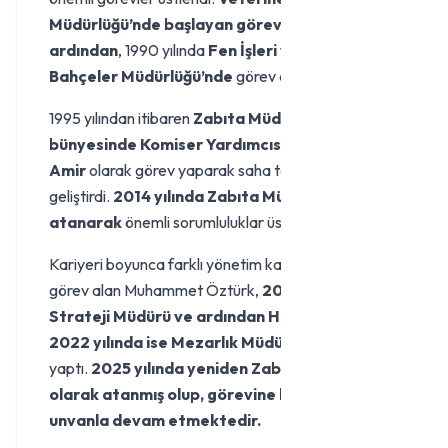
Müdürlüğü’nde başlayan görev sürecinin
ardından
, 1990 yılında
Fen İşleri ve Park
Bahçeler Müdürlüğü’nde
görev aldı.
1995 yılından itibaren
Zabıta Müdürlüğü
bünyesinde Komiser Yardımcısı, Komiser ve
Amir
olarak görev yaparak saha tecrübesini
geliştirdi.
2014 yılında Zabıta Müdürü olarak
atanarak
önemli sorumluluklar üstlendi.
Kariyeri boyunca farklı yönetim kademelerinde de
görev alan Muhammet Öztürk,
2018 yılında
Strateji Müdürü ve ardından Hal Müdürü
,
2022 yılında ise Mezarlık Müdürü
olarak görev
yaptı.
2025 yılında yeniden Zabıta Müdürü
olarak atanmış olup, görevine halen bu
unvanla devam etmektedir.