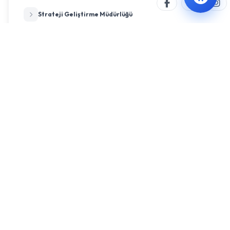
Strateji Geliştirme Müdürlüğü
Su ve Kanalizasyon İşleri Müdürlüğü
Tarımsal Hizmetler Müdürlüğü
Temizlik İşleri Müdürlüğü
Ulaşım Hizmetleri Müdürlüğü
Veteriner İşleri Müdürlüğü
Yazı İşleri Müdürlüğü