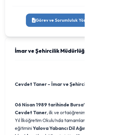
Görev ve Sorumluluk Yönetmeliği
İmar ve Şehircilik Müdürlüğü
Cevdet Taner – İmar ve Şehircilik Müdürü
06 Nisan 1989 tarihinde Bursa’da doğan
Cevdet Taner
, ilk ve ortaöğrenimini Armutlu 75.
Yıl İlköğretim Okulu’nda tamamlamıştır. Lise
eğitimini
Yalova Yabancı Dil Ağırlıklı Süper