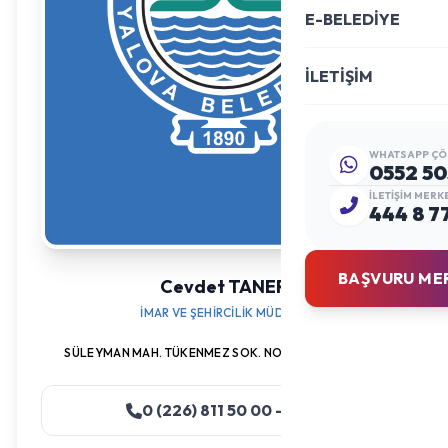
E-BELEDİYE
İLETİŞİM
WHATSAPP ÇÖ
0552 50
İLETIŞIM MERK
444 8 7
BAŞVURU ME
Cevdet TANER
İMAR VE ŞEHIRCILIK MÜDÜRÜ
SÜLEYMAN MAH. TÜKENMEZ SOK. NO:5 KAT: ZEMIN-1-2
0 (226) 811 50 00 - 1443