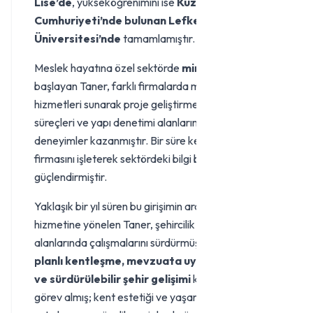
Lise’de
, yükseköğrenimini ise
Kuzey Kıbrıs Türk
Cumhuriyeti’nde bulunan Lefke Avrupa
Üniversitesi’nde
tamamlamıştır.
Meslek hayatına özel sektörde
mimar
olarak
başlayan Taner, farklı firmalarda mimarlık
hizmetleri sunarak proje geliştirme, uygulama
süreçleri ve yapı denetimi alanlarında önemli
deneyimler kazanmıştır. Bir süre kendi yapı denetim
firmasını işleterek sektördeki bilgi birikimini daha da
güçlendirmiştir.
Yaklaşık bir yıl süren bu girişimin ardından kamu
hizmetine yönelen Taner, şehircilik ve imar
alanlarında çalışmalarını sürdürmüştür. Özellikle
planlı kentleşme, mevzuata uygun yapılaşma
ve sürdürülebilir şehir gelişimi
konularında aktif
görev almış; kent estetiği ve yaşam kalitesinin