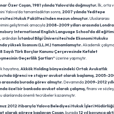
ınar Özer Coşan, 1981 yılında Yalova’da doğmuştur.
İlk, orta v
mini Yalova’da tamamladıktan sonra,
2007 yılında Yeditepe
ersitesi Hukuk Fakültesi’nden mezun olmuştur.
Uluslararası
imini geliştirmek amacıyla
2008-2009 yılları arasında Londra
sbury International English Language School’da dil eğitim
, ardından
İstanbul Bilgi Üniversitesi’nde Ekonomi Hukuku
nda yüksek lisansını (LL.M.) tamamlamıştır.
Akademik çalışma
8 Sayılı Türk Borçlar Kanunu Çerçevesinde Kefalet
şmesinin Geçerlilik Şartları”
üzerine yapmıştır.
k hayatına,
Akkök Holding bünyesindeki Ortak Avukatlık
su’nda öğrenci ve stajyer avukat olarak başlamış
,
2005-20
rı arasında burada görev almıştır.
Devamında
2009-2012 yıll
nda özel bir bankada avukat olarak çalışmış
, finans ve sözle
u alanlarında önemli tecrübeler kazanmıştır.
z 2012 itibarıyla Yalova Belediyesi Hukuk İşleri Müdürlüğ
at olarak göreve başlayan Coşan
, burada
12 yıl boyunca akt