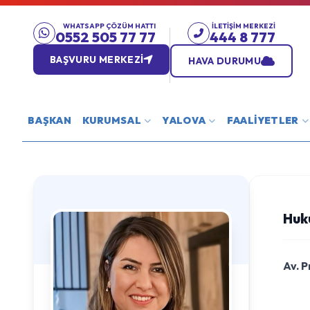
WHATSAPP ÇÖZÜM HATTI
İLETIŞIM MERKEZI
0552 505 77 77
444 8 777
BAŞVURU MERKEZİ
HAVA DURUMU
BAŞKAN
KURUMSAL
YALOVA
FAALİYETLER
Huk
Av. P