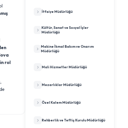
ol
İtfaiye Müdürlüğü
nmış
Kültür, Sanat ve Sosyal İşler
Müdürlüğü
l
Makine İkmal Bakım ve Onarım
den
Müdürlüğü
lova
n rol
Mali Hizmetler Müdürlüğü
,
Mezarlıklar Müdürlüğü
nde
Özel Kalem Müdürlüğü
Rehberlik ve Teftiş Kurulu Müdürlüğü