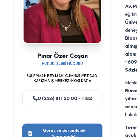
Av. P
eğiti
Üniv
deney
Bloom
almış
alanı
Pınar Özer Coşan
“609
HUKUK İŞLERI MÜDÜRÜ
Sözle
SÜLEYMAN BEY MAH. CUMHURIYET CAD.
KARIZMA İŞ MERKEZI NO:3 KAT:4
Mesle
Büro
0 (226) 811 50 00 - 1182
yılla
arası
hukuk
Temmu
Görev ve Sorumluluk
avuk
Yönetmeliği