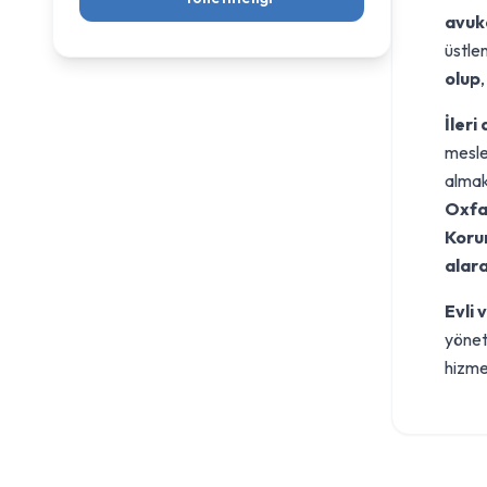
avuk
üstle
olup
İleri
meslek
almak
Oxfa
Koru
alara
Evli 
yönet
hizme