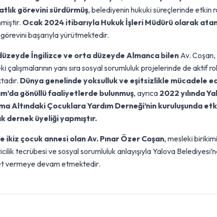
atlık görevini sürdürmüş
, belediyenin hukuki süreçlerinde etkin r
nmiştir.
Ocak 2024 itibarıyla Hukuk İşleri Müdürü olarak ata
, görevini başarıyla yürütmektedir.
 düzeyde İngilizce ve orta düzeyde Almanca bilen
Av. Coşan,
i çalışmalarının yanı sıra sosyal sorumluluk projelerinde de aktif ro
tadır.
Dünya genelinde yoksulluk ve eşitsizlikle mücadele e
m’da gönüllü faaliyetlerde bulunmuş
, ayrıca
2022 yılında Ya
ma Altındaki Çocuklara Yardım Derneği’nin kuruluşunda etki
k dernek üyeliği yapmıştır.
ve ikiz çocuk annesi olan Av. Pınar Özer Coşan
, mesleki birikimi
icilik tecrübesi ve sosyal sorumluluk anlayışıyla Yalova Belediyesi’
t vermeye devam etmektedir.