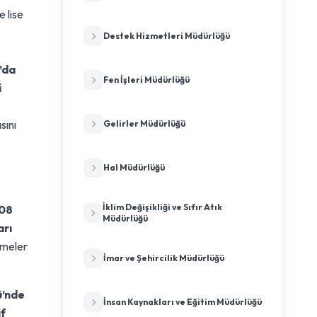
e lise
Destek Hizmetleri Müdürlüğü
’da
Fen İşleri Müdürlüğü
i
sını
Gelirler Müdürlüğü
Hal Müdürlüğü
İklim Değişikliği ve Sıfır Atık
08
Müdürlüğü
arı
şmeler
İmar ve Şehircilik Müdürlüğü
ü’nde
İnsan Kaynakları ve Eğitim Müdürlüğü
if