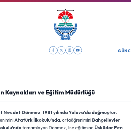
GÜNC
an Kaynakları ve Eğitim Müdürlüğü
t Necdet Dönmez
,
1981 yılında Yalova’da doğmuştur
.
renimini
Atatürk İlkokulu’nda
, ortaöğrenimini
Bahçelievler
okulu’nda
tamamlayan Dönmez, lise eğitimine
Üsküdar Fen