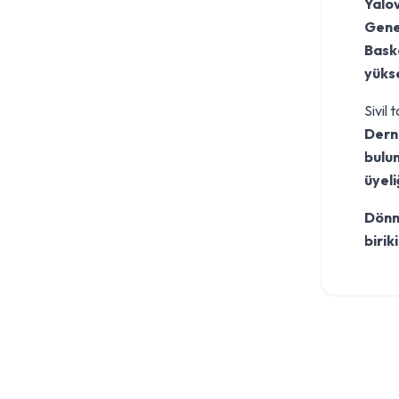
Yalov
Gene
Baske
yükse
Sivil
Derne
bulu
üyeli
Dönme
birik