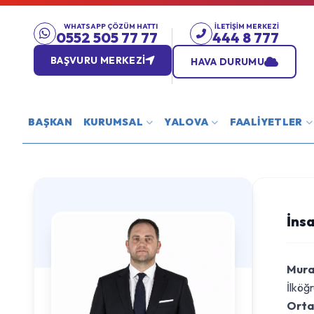
WHATSAPP ÇÖZÜM HATTI
İLETIŞIM MERKEZI
0552 505 77 77
444 8 777
BAŞVURU MERKEZİ
HAVA DURUMU
BAŞKAN
KURUMSAL
YALOVA
FAALİYETLER
İns
Mura
İlköğ
Orta