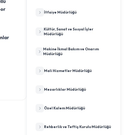
llü
por
İtfaiye Müdürlüğü
Kültür, Sanat ve Sosyal İşler
Müdürlüğü
nlar
Makine İkmal Bakım ve Onarım
Müdürlüğü
Mali Hizmetler Müdürlüğü
Mezarlıklar Müdürlüğü
Özel Kalem Müdürlüğü
Rehberlik ve Teftiş Kurulu Müdürlüğü