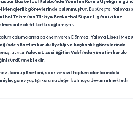
aspor Basketbol Kulübü’nde Yönetim Kurulu Üyeliği ile gönü
l Menajerlik görevlerinde bulunmuştur
. Bu süreçte,
Yalovas
tbol Takımı’nın Türkiye Basketbol Süper Ligi’ne iki kez
lmesinde aktif katkı sağlamıştır.
 toplum çalışmalarına da önem veren Dönmez,
Yalova Lisesi Mezu
ği’nde yönetim kurulu üyeliği ve başkanlık görevlerinde
nmuş
, ayrıca
Yalova Lisesi Eğitim Vakfı’nda yönetim kurulu
ğini sürdürmektedir
.
z, kamu yönetimi, spor ve sivil toplum alanlarındaki
imiyle
, görev yaptığı kuruma değer katmaya devam etmektedir.