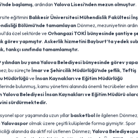
i’nde başlamış
, ardından
Yalova Lisesi’nden mezun olmuştur
.
rsite eğitimini
Balıkesir Üniversitesi Mühendislik Fakültesi İn
ndisliği Bölümü’nde tamamlayan
Dönmez, mezuniyetinin ardı
bul’da özel sektörde ve
Orhangazi TOKİ bünyesinde şantiye şe
ak görev yapmıştır
.
Askerlik hizmetini Bayburt’ta yedek su
k, tankçı sınıfında tamamlamıştır.
 yılından bu yana Yalova Belediyesi bünyesinde görev yap
ez; bu süreçte
İmar ve Şehircilik Müdürlüğü’nde şeflik
,
Teftiş
lu Müdürlüğü
ve
İnsan Kaynakları ve Eğitim Müdürlüğü
lerinde bulunmuş, kamu yönetimi alanında önemli tecrübeler edinmi
 Yalova Belediyesi İnsan Kaynakları ve Eğitim Müdürü olar
vini sürdürmektedir.
syonel spor yaşamında uzun yıllar
basketbol
ile ilgilenen Dönmez
a
Yalovaspor
olmak üzere çeşitli kulüplerde forma giymiştir. Spor
iciliği alanında da aktif rol üstlenen Dönmez;
Yalova Belediyespo