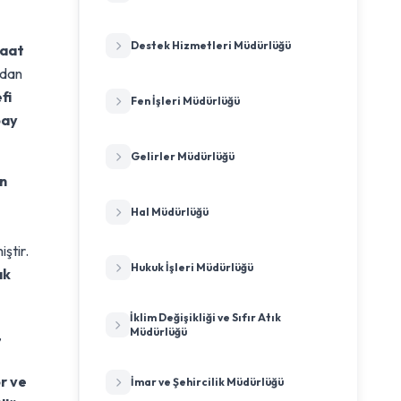
Destek Hizmetleri Müdürlüğü
şaat
ndan
fi
Fen İşleri Müdürlüğü
bay
Gelirler Müdürlüğü
an
Hal Müdürlüğü
ştir.
Hukuk İşleri Müdürlüğü
ak
İklim Değişikliği ve Sıfır Atık
Müdürlüğü
,
r ve
İmar ve Şehircilik Müdürlüğü