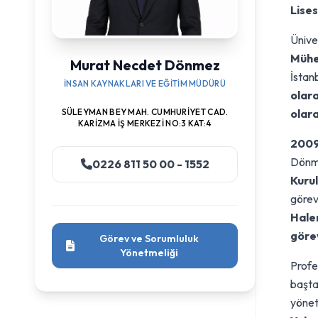
Lises
Ünive
Mühe
Murat Necdet Dönmez
İstan
İNSAN KAYNAKLARI VE EĞITIM MÜDÜRÜ
olar
SÜLEYMAN BEY MAH. CUMHURIYET CAD.
olara
KARIZMA İŞ MERKEZI NO:3 KAT:4
2009
Dönm
0226 811 50 00 - 1552
Kuru
görev
Halen
göre
Görev ve Sorumluluk
Yönetmeliği
Profe
başt
yönet