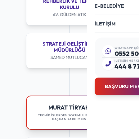
REHBERLIK VE TEFTIŞ
E-BELEDİYE
KURULU
AV. GÜLDEN ATIK
İLETİŞİM
STRATEJI GELIŞTIRME
WHATSAPP ÇÖ
MÜDÜRLÜĞÜ
0552 50
SAMED MUTLUCAN
İLETIŞIM MERK
444 8 7
BAŞVURU ME
MURAT TIRYAKI
TEKNİK İŞLERDEN SORUMLU BELEDİYE
BAŞKAN YARDIMCISI