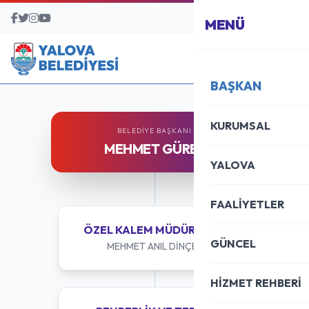
BAŞVURU MERKEZİ
MENÜ
BAŞKAN
KURUMSAL
BELEDIYE BAŞKANI
MEHMET GÜREL
YALOVA
FAALİYETLER
ÖZEL KALEM MÜDÜRLÜĞÜ
GÜNCEL
MEHMET ANIL DİNÇER
HİZMET REHBERİ