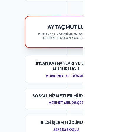
AYTAÇ MUTLU
KURUMSAL YÖNETİMDEN SORUMLU
BELEDİYE BAŞKAN YARDIMCISI
İNSAN KAYNAKLARI VE EĞITIM
MÜDÜRLÜĞÜ
MURAT NECDET DÖNMEZ
SOSYAL HIZMETLER MÜDÜRLÜĞÜ
MEHMET ANIL DINÇER
BILGI İŞLEM MÜDÜRLÜĞÜ
SAFA SARIOĞLU