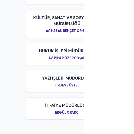
KÜLTÜR, SANAT VE SOSYAL İŞLER
MÜDÜRLÜĞÜ
AV. HASAN BEHÇET ORHAN
HUKUK İŞLERI MÜDÜRLÜĞÜ
AV. PINAR ÖZER COŞAN
YAZI İŞLERI MÜDÜRLÜĞÜ
FIRDEVS ÜSTEL
İTFAIYE MÜDÜRLÜĞÜ
ERGÜL ORAKÇI