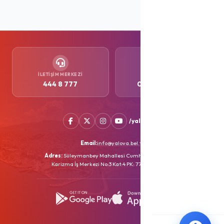
İLETIŞIM MERKEZI
WHATSAPP
444 8 777
0552 505 77 77
/yalovabld
Email:
info@yalova.bel.tr
Adres:
Süleymanbey Mahallesi Cumhuriyet Caddesi
Karizma İş Merkezi No:3 Kat:4 PK: 77100 YALOVA