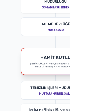
MÜDÜRLÜĞÜ
OSMAN BASRI ERBEK
HAL MÜDÜRLÜĞÜ
MUSA KUZU
HAMIT KUTLU
ŞEHİR DÜZENİ VE ÇEVREDEN SORUMLU
BELEDİYE BAŞKAN YARDIMCISI
TEMIZLIK İŞLERI MÜDÜRLÜĞÜ
MUSTAFA MURSELOĞLU
İKLIM DEĞIŞIKLIĞI VE SIFIR ATIK